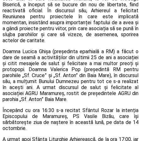
Biserică, a început să se bucure din nou de libertate, fiind
reactivată oficial. În discursul său, Arhiereul a felicitat
Reuniunea pentru proiectele în care este implicată
momentan, insistând asupra importanței faptului de a avea și
a gândi proiecte pentru viitor, prin care asociația să se pună în
slujba parohiilor și care să vizeze, de asemenea, sporirea
actelor de caritate.
Doamna Lucica Ghișa (președinta eparhială a RM) a făcut o
dare de seamă a activităților din ultimii 25 de ani a asociației
și citit mesajele de salut și felicitare a mai multor preoți și
protopopi. Doamna Valerica Pop (președintă RM pentru
parohiile „Sf. Cruce” și „Sf. Anton” din Baia Mare), în discursul
său, a mulțumit Bunului Dumnezeu pentru tot ce s-a realizat
în acești ani. A urmat discursul de salut și felicitate al
asociației AGRU Maramureș, rostit de președintele AGRU din
parohia „Sf. Anton” Baia Mare.
Începând cu ora 16:30 s-a recitat Sfântul Rozar la intenția
Episcopului de Maramureș, PS Vasile Bizău, care își
sărbătorește ziua de naștere în această lună, pe data de 14
octombrie.
A urmat apoi Sfânta Liturghie Arhierească, de la ora 17:00, iar