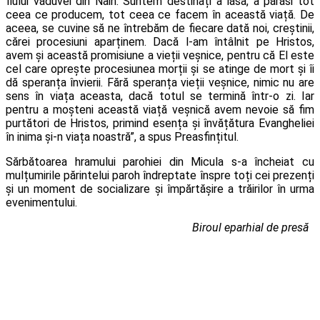
fiului văduvei din Nain. Suntem destinați a lăsa, a părăsi tot
ceea ce producem, tot ceea ce facem în această viață. De
aceea, se cuvine să ne întrebăm de fiecare dată noi, creștinii,
cărei procesiuni aparținem. Dacă l-am întâlnit pe Hristos,
avem și această promisiune a vieții veșnice, pentru că El este
cel care oprește procesiunea morții și se atinge de mort și îi
dă speranța învierii. Fără speranța vieții veșnice, nimic nu are
sens în viața aceasta, dacă totul se termină într-o zi. Iar
pentru a moșteni această viață veșnică avem nevoie să fim
purtători de Hristos, primind esența și învățătura Evangheliei
în inima și-n viața noastră”, a spus Preasfințitul.
Sărbătoarea hramului parohiei din Micula s-a încheiat cu
mulțumirile părintelui paroh îndreptate înspre toți cei prezenți
și un moment de socializare și împărtășire a trăirilor în urma
evenimentului.
Biroul eparhial de presă