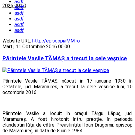
asdf
2026 00:00
asdf
asdf
asdf
asdf
asdf
Website URL:
http://episcopiaMM.ro
Marți, 11 Octombrie 2016 00:00
Părintele Vasile TĂMAȘ a trecut la cele veșnice
Părintele Vasile TĂMAȘ, născut în 17 ianuarie 1930 în
Cetățele, jud. Maramureș, a trecut la cele veșnice luni, 10
octombrie 2016.
Părintele Vasile a locuit în oraşul Târgu Lăpuș, jud.
Maramureș. A fost hirotonit întru preoţie, în perioada
clandestinităţii, de către Preasfinţitul Ioan Dragomir, episcop
de Maramureş, în data de 8 iunie 1984.