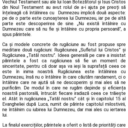
Vechiul Testament sau ale lui Ioan Botezătorul și Isus Cristos
din Noul Testament au avut rolul de a-i ajuta pe preoți să
înțeleagă că întâlnirea cu Dumnezeu implică două aspecte:
pe de o parte este cunoașterea lui Dumnezeu, iar pe de altă
parte este descoperirea de sine. „Nu există întâlnire cu
Dumnezeu care să nu fie și întâlnire cu propria persoană”, a
spus părintele.
Ca și modele concrete de rugăciune au fost propuse spre
meditare două rugăciuni: Rugăciunea „Sufletul lui Cristos” și
Rugăciunea „Tatăl nostru”. Ideea generală pe care a insistat
părintele a fost ca rugăciunea să fie un moment de
sinceritate, pentru că doar așa va ieși la suprafață ceea ce
este în inima noastră. Rugăciunea este întâlnirea cu
Dumnezeu, însă nu o întâlnire în care căutăm randament, ci o
întâlnire care ne ajută să ne descoperim și mai ales să ne
purificăm. De modul în care ne rugăm depinde și eficiența
noastră pastorală, întrucât fiecare iradiază ceea ce trăiește
el. Atât în rugăciunea „Tatăl nostru” cât și în capitolul 15 al
Evangheliei după Luca, numit de părinte capitolul milostivirii,
ne întâlnim cu iubirea lui Dumnezeu, dar mai ales cu iertarea
lui.
La finalul exercițiilor, părintele a oferit o listă de priorități care