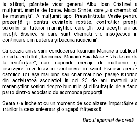
la sfârșit, părintele vicar general Albu Ioan Cristinel a
mulțumit, înainte de toate, Maicii Sfinte, care „i-a chemat să
fie marianiști”. A mulțumit apoi Preasfințitului Vasile pentru
prezență și pentru cuvintele rostite, confraților preoți,
surorilor și tuturor mariniștilor, care „în toți acești ani au
însoțit Biserica și care sunt chemați s-o însoțească în
continuare prin puterea și bucuria rugăciunii”.
Cu ocazia aniversării, conducerea Reuniunii Mariane a publicat
o carte cu titlul „Reuniunea Mariană Baia Mare – 25 de ani de
la reînființare”, care cuprinde mesaje de mulțumire și
încurajare în a lucra în continuare în sânul Bisericii greco-
catolice tot așa mai bine sau chiar mai bine, pasaje istorice
din activitatea asociației în cei 25 de ani, mărturii ale
marianiștilor seniori despre bucuriile și dificultățile de a face
parte dintr-o asociație de asemenea proporții.
Seara s-a încheiat cu un moment de socializare, împărtășire a
trăirilor la ceas aniversar și o agapă frățească.
Biroul eparhial de presă