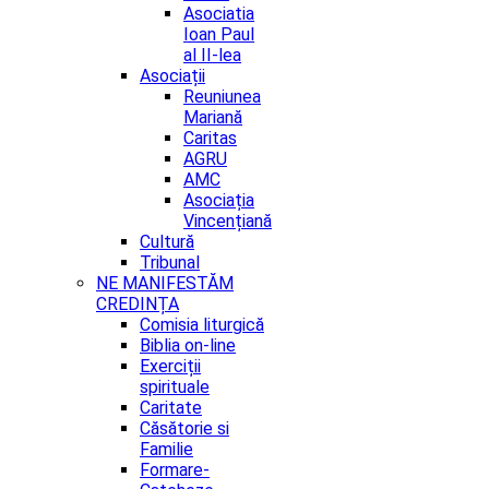
Asociatia
Ioan Paul
al II-lea
Asociații
Reuniunea
Mariană
Caritas
AGRU
AMC
Asociația
Vincențiană
Cultură
Tribunal
NE MANIFESTĂM
CREDINȚA
Comisia liturgică
Biblia on-line
Exerciții
spirituale
Caritate
Căsătorie si
Familie
Formare-