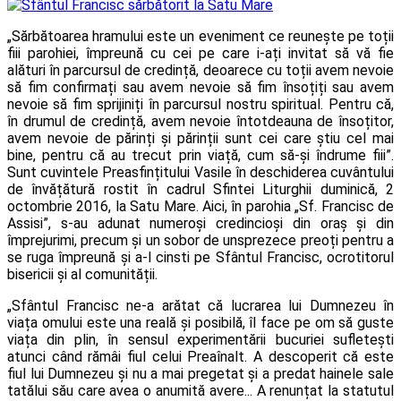
„Sărbătoarea hramului este un eveniment ce reunește pe toții
fiii parohiei, împreună cu cei pe care i-ați invitat să vă fie
alături în parcursul de credință, deoarece cu toții avem nevoie
să fim confirmați sau avem nevoie să fim însoțiți sau avem
nevoie să fim sprijiniți în parcursul nostru spiritual. Pentru că,
în drumul de credință, avem nevoie întotdeauna de însoțitor,
avem nevoie de părinți și părinții sunt cei care știu cel mai
bine, pentru că au trecut prin viață, cum să-și îndrume fiii”.
Sunt cuvintele Preasfințitului Vasile în deschiderea cuvântului
de învățătură rostit în cadrul Sfintei Liturghii duminică, 2
octombrie 2016, la Satu Mare. Aici, în parohia „Sf. Francisc de
Assisi”, s-au adunat numeroși credincioși din oraș și din
împrejurimi, precum și un sobor de unsprezece preoți pentru a
se ruga împreună și a-l cinsti pe Sfântul Francisc, ocrotitorul
bisericii și al comunității.
„Sfântul Francisc ne-a arătat că lucrarea lui Dumnezeu în
viața omului este una reală și posibilă, îl face pe om să guste
viața din plin, în sensul experimentării bucuriei sufletești
atunci când rămâi fiul celui Preaînalt. A descoperit că este
fiul lui Dumnezeu și nu a mai pregetat și a predat hainele sale
tatălui său care avea o anumită avere... A renunțat la statutul