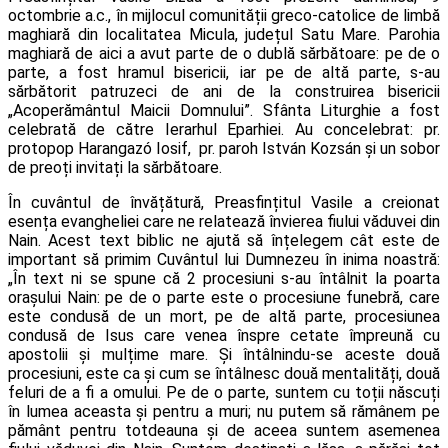
octombrie a.c., în mijlocul comunității greco-catolice de limbă
maghiară din localitatea Micula, județul Satu Mare. Parohia
maghiară de aici a avut parte de o dublă sărbătoare: pe de o
parte, a fost hramul bisericii, iar pe de altă parte, s-au
sărbătorit patruzeci de ani de la construirea bisericii
„Acoperământul Maicii Domnului”. Sfânta Liturghie a fost
celebrată de către Ierarhul Eparhiei. Au concelebrat: pr.
protopop Harangazó Iosif, pr. paroh István Kozsán și un sobor
de preoți invitați la sărbătoare.
În cuvântul de învățătură, Preasfințitul Vasile a creionat
esența evangheliei care ne relatează învierea fiului văduvei din
Nain. Acest text biblic ne ajută să înțelegem cât este de
important să primim Cuvântul lui Dumnezeu în inima noastră:
„În text ni se spune că 2 procesiuni s-au întâlnit la poarta
orașului Nain: pe de o parte este o procesiune funebră, care
este condusă de un mort, pe de altă parte, procesiunea
condusă de Isus care venea înspre cetate împreună cu
apostolii și mulțime mare. Și întâlnindu-se aceste două
procesiuni, este ca și cum se întâlnesc două mentalități, două
feluri de a fi a omului. Pe de o parte, suntem cu toții născuți
în lumea aceasta și pentru a muri; nu putem să rămânem pe
pământ pentru totdeauna și de aceea suntem asemenea