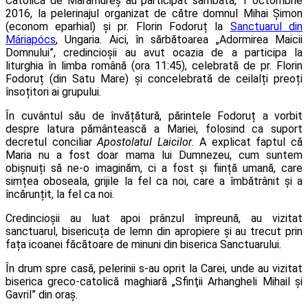
Catolică de Maramureș au participat sâmbătă, 1 octombrie
2016, la pelerinajul organizat de către domnul Mihai Șimon
(econom eparhial) și pr. Florin Fodoruț la
Sanctuarul din
Máriapócs
, Ungaria. Aici, în sărbătoarea „Adormirea Maicii
Domnului”, credincioșii au avut ocazia de a participa la
liturghia în limba română (ora 11:45), celebrată de pr. Florin
Fodoruț (din Satu Mare) și concelebrată de ceilalți preoți
însoțitori ai grupului.
În cuvântul său de învățătură, părintele Fodoruț a vorbit
despre latura pământească a Mariei, folosind ca suport
decretul conciliar
Apostolatul Laicilor
. A explicat faptul că
Maria nu a fost doar mama lui Dumnezeu, cum suntem
obișnuiți să ne-o imaginăm, ci a fost și ființă umană, care
simțea oboseala, grijile la fel ca noi, care a îmbătrânit și a
încărunțit, la fel ca noi.
Credincioșii au luat apoi prânzul împreună, au vizitat
sanctuarul, bisericuța de lemn din apropiere și au trecut prin
fața icoanei făcătoare de minuni din biserica Sanctuarului.
În drum spre casă, pelerinii s-au oprit la Carei, unde au vizitat
biserica greco-catolică maghiară „Sfinţii Arhangheli Mihail şi
Gavril” din oraș.