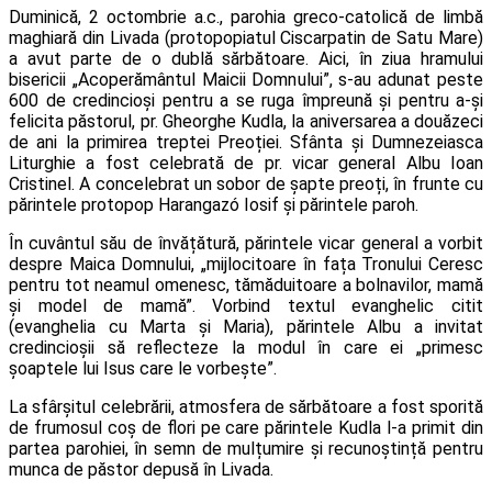
Duminică, 2 octombrie a.c., parohia greco-catolică de limbă
maghiară din Livada (protopopiatul Ciscarpatin de Satu Mare)
a avut parte de o dublă sărbătoare. Aici, în ziua hramului
bisericii „Acoperământul Maicii Domnului”, s-au adunat peste
600 de credincioși pentru a se ruga împreună și pentru a-și
felicita păstorul, pr. Gheorghe Kudla, la aniversarea a douăzeci
de ani la primirea treptei Preoției. Sfânta și Dumnezeiasca
Liturghie a fost celebrată de pr. vicar general Albu Ioan
Cristinel. A concelebrat un sobor de șapte preoți, în frunte cu
părintele protopop Harangazó Iosif și părintele paroh.
În cuvântul său de învățătură, părintele vicar general a vorbit
despre Maica Domnului, „mijlocitoare în fața Tronului Ceresc
pentru tot neamul omenesc, tămăduitoare a bolnavilor, mamă
și model de mamă”. Vorbind textul evanghelic citit
(evanghelia cu Marta și Maria), părintele Albu a invitat
credincioșii să reflecteze la modul în care ei „primesc
șoaptele lui Isus care le vorbește”.
La sfârșitul celebrării, atmosfera de sărbătoare a fost sporită
de frumosul coș de flori pe care părintele Kudla l-a primit din
partea parohiei, în semn de mulțumire și recunoștință pentru
munca de păstor depusă în Livada.