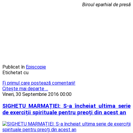
Biroul eparhial de presă
Publicat în
Episcopie
Etichetat cu
Fi primul care postează comentarii!
Citeşte mai departe ...
Vineri, 30 Septembrie 2016 00:00
SIGHETU MARMAȚIEI: S-a încheiat ultima serie
de exerciții spirituale pentru preoți din acest an