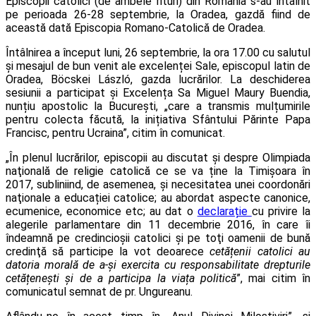
Episcopii catolici (de ambele rituri) din România s-au întâlnit
pe perioada 26-28 septembrie, la Oradea, gazdă fiind de
această dată Episcopia Romano-Catolică de Oradea.
Întâlnirea a început luni, 26 septembrie, la ora 17.00 cu salutul
și mesajul de bun venit ale excelenței Sale, episcopul latin de
Oradea, Böcskei László, gazda lucrărilor. La deschiderea
sesiunii a participat și Excelența Sa Miguel Maury Buendia,
nunțiu apostolic la București, „care a transmis mulțumirile
pentru colecta făcută, la inițiativa Sfântului Părinte Papa
Francisc, pentru Ucraina”, citim în comunicat.
„În plenul lucrărilor, episcopii au discutat și despre Olimpiada
naţională de religie catolică ce se va ține la Timișoara în
2017, subliniind, de asemenea, și necesitatea unei coordonări
naţionale a educației catolice; au abordat aspecte canonice,
ecumenice, economice etc; au dat o
declarație
cu privire la
alegerile parlamentare din 11 decembrie 2016, în care îi
îndeamnă pe credincioşii catolici şi pe toţi oamenii de bună
credinţă să participe la vot deoarece
cetățenii catolici au
datoria morală de a-și exercita cu responsabilitate drepturile
cetățenești și de a participa la viața politică
”, mai citim în
comunicatul semnat de pr. Ungureanu.