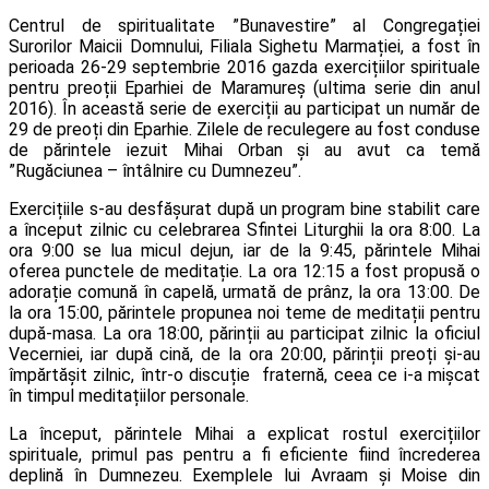
Centrul de spiritualitate ”Bunavestire” al Congregației
Surorilor Maicii Domnului, Filiala Sighetu Marmației, a fost în
perioada 26-29 septembrie 2016 gazda exercițiilor spirituale
pentru preoții Eparhiei de Maramureș (ultima serie din anul
2016). În această serie de exerciții au participat un număr de
29 de preoți din Eparhie. Zilele de reculegere au fost conduse
de părintele iezuit Mihai Orban și au avut ca temă
”Rugăciunea – întâlnire cu Dumnezeu”.
Exercițiile s-au desfășurat după un program bine stabilit care
a început zilnic cu celebrarea Sfintei Liturghii la ora 8:00. La
ora 9:00 se lua micul dejun, iar de la 9:45, părintele Mihai
oferea punctele de meditație. La ora 12:15 a fost propusă o
adorație comună în capelă, urmată de prânz, la ora 13:00. De
la ora 15:00, părintele propunea noi teme de meditații pentru
după-masa. La ora 18:00, părinții au participat zilnic la oficiul
Vecerniei, iar după cină, de la ora 20:00, părinții preoți și-au
împărtășit zilnic, într-o discuție fraternă, ceea ce i-a mișcat
în timpul meditațiilor personale.
La început, părintele Mihai a explicat rostul exercițiilor
spirituale, primul pas pentru a fi eficiente fiind încrederea
deplină în Dumnezeu. Exemplele lui Avraam și Moise din