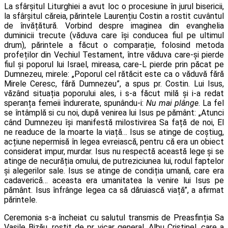
La sfârșitul Liturghiei a avut loc o procesiune în jurul bisericii,
la sfârșitul căreia, părintele Laurențiu Costin a rostit cuvântul
de învățătură. Vorbind despre imaginea din evanghelia
duminicii trecute (văduva care își conducea fiul pe ultimul
drum), părintele a făcut o comparație, folosind metoda
profeților din Vechiul Testament, între văduva care-și pierde
fiul și poporul lui Israel, mireasa, care-L pierde prin păcat pe
Dumnezeu, mirele: „Poporul cel rătăcit este ca o văduvă fără
Mirele Ceresc, fără Dumnezeu”, a spus pr. Costin. Lui Isus,
văzând situația poporului ales, i s-a făcut milă și i-a redat
speranța femeii îndurerate, spunându-i:
Nu mai plânge
. La fel
se întâmplă si cu noi, după venirea lui Isus pe pământ: „Atunci
când Dumnezeu își manifestă milostivirea Sa față de noi, El
ne readuce de la moarte la viață… Isus se atinge de coștiug,
acțiune nepermisă în legea evreiască, pentru că era un obiect
considerat impur, murdar. Isus nu respectă această lege și se
atinge de necurăția omului, de putreziciunea lui, rodul faptelor
și alegerilor sale. Isus se atinge de condiția umană, care era
cadaverică… aceasta era umanitatea la venire lui Isus pe
pământ. Isus înfrânge legea ca să dăruiască viață”, a afirmat
părintele.
Ceremonia s-a încheiat cu salutul transmis de Preasfinția Sa
Vasile Bizău, rostit de pr. vicar general, Albu Cristinel, care a