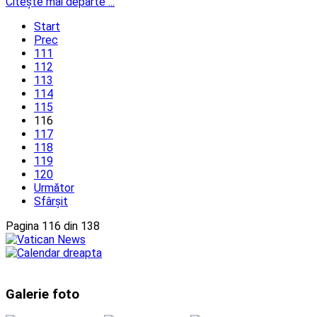
Citeşte mai departe ...
Start
Prec
111
112
113
114
115
116
117
118
119
120
Următor
Sfârșit
Pagina 116 din 138
Galerie foto