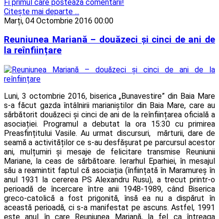
Fi primul care postează comentarii!
Citeşte mai departe ...
Marți, 04 Octombrie 2016 00:00
Reuniunea Mariană – douăzeci și cinci de ani de
la reînființare
Luni, 3 octombrie 2016, biserica „Bunavestire” din Baia Mare
s-a făcut gazda întâlnirii marianiștilor din Baia Mare, care au
sărbătorit douăzeci și cinci de ani de la reînființarea oficială a
asociației. Programul a debutat la ora 15:30 cu primirea
Preasfințitului Vasile. Au urmat discursuri, mărturii, dare de
seamă a activităților ce s-au desfășurat pe parcursul acestor
ani, mulțumiri și mesaje de felicitare transmise Reuniunii
Mariane, la ceas de sărbătoare. Ierarhul Eparhiei, în mesajul
său a reamintit faptul că asociația (înființată în Maramureș în
anul 1931 la cererea PS Alexandru Rusu), a trecut printr-o
perioadă de încercare între anii 1948-1989, când Biserica
greco-catolică a fost prigonită, însă ea nu a dispărut în
această perioadă, ci s-a manifestat pe ascuns. Astfel, 1991
este anul în care Reuniunea Mariană, la fel ca întreaga