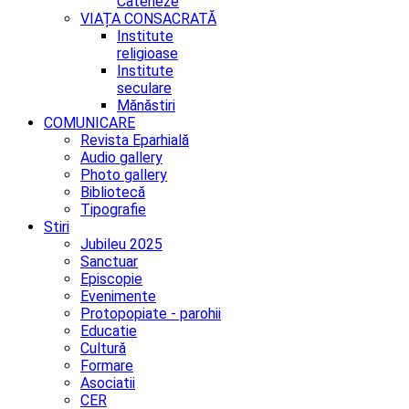
Cateheze
VIAȚA CONSACRATĂ
Institute
religioase
Institute
seculare
Mănăstiri
COMUNICARE
Revista Eparhială
Audio gallery
Photo gallery
Bibliotecă
Tipografie
Stiri
Jubileu 2025
Sanctuar
Episcopie
Evenimente
Protopopiate - parohii
Educatie
Cultură
Formare
Asociatii
CER