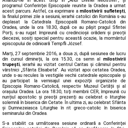
Aflându-ne în acest timp în „Anul Divinei Milostiviri”, și
programul Conferinţei Episcopale reunite la Oradea a urmat
acest parcurs. Astfel, ca exprimare a
milostivirii sufleteşti
,
la finalul primei zile a sesiunii, ierarhii catolici din România s-au
deplasat la Catedrala Episcopală Romano-Catolică din
Oradea, unde la ora 18.30, după ce au păşit pragul Sfintei
Porți, s-au rugat împreună cu credincioșii orădeni și preoții
diecezei, sosiți special pentru această ocazie, la mormântul
episcopului de odinioară Tempfli József.
Marți, 27 septembrie 2016, a doua zi, după sesiunea de lucru
din cursul dimineții, la ora 15.30, ca semn al
milostivirii
trupeşti
, ierarhii au vizitat centrul Caritas şi căminul pentru
vârstnici „Sfânta Elisabeta”. Au vizitat apoi cetatea Oradea,
unde s-au recules la vestigiile vechii catedrale episcopale şi
au participat la vernisajul unei expoziţii organizate de
Episcopia Romano-Catolică, respectiv Muzeul Cetății și al
orașului Oradea. La ora 18.30, toţi membrii CER, împreună cu
nunțiul apostolic și preoţii prezenţi au celebrat o liturghie
solemnă în biserica din Cetate. În ultima zi, au celebrat Sfânta
și Dumnezeiasca Liturghie în rit greco-catolic în biserica
seminarului din Oradea.
S-a stabilit ca următoarea sesiune ordinară a Conferinţei