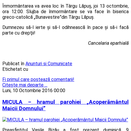
Înmormântarea va avea loc în Târgu Lăpuș, joi 13 octombrie,
ora 12:00. Slujba de înmormântare se va face în biserica
greco-catolică „Bunavestire”din Târgu Lăpuş.
Dumnezeu să-l ierte şi să-l odihnească în pace şi să-i facă
parte cu drepţii!
Cancelaria eparhială
Publicat în
Anunturi si Comunicate
Etichetat cu
Fi primul care postează comentarii!
Citeşte mai departe ...
Luni, 10 Octombrie 2016 00:00
MICULA – hramul parohiei „Acoperământul
Maicii Domnului”
Preasfințitul Vasile Bizău a fost prezent duminică, 9