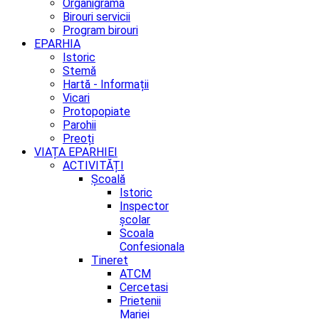
Organigrama
Birouri servicii
Program birouri
EPARHIA
Istoric
Stemă
Hartă - Informații
Vicari
Protopopiate
Parohii
Preoți
VIAȚA EPARHIEI
ACTIVITĂȚI
Școală
Istoric
Inspector
școlar
Scoala
Confesionala
Tineret
ATCM
Cercetasi
Prietenii
Mariei