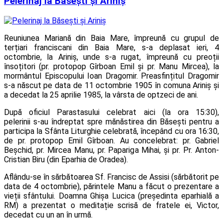
Pelerinaj la Băsești și Ariniș
Reuniunea Mariană din Baia Mare, împreună cu grupul de
terțiari franciscani din Baia Mare, s-a deplasat ieri, 4
octombrie, la Ariniș, unde s-a rugat, împreună cu preoții
însoțitori (pr. protopop Gîrboan Emil și pr. Manu Mircea), la
mormântul Episcopului Ioan Dragomir. Preasfințitul Dragomir
s-a născut pe data de 11 octombrie 1905 în comuna Ariniş și
a decedat la 25 aprilie 1985, la vârsta de optzeci de ani.
După oficiul Parastasului celebrat aici (la ora 15:30),
pelerinii s-au îndreptat spre mănăstirea din Băsești pentru a
participa la Sfânta Liturghie celebrată, începând cu ora 16:30,
de pr. protopop Emil Gîrboan. Au concelebrat: pr. Gabriel
Beșchid, pr. Mircea Manu, pr. Papariga Mihai, și pr. Pr. Anton-
Cristian Biru (din Eparhia de Oradea).
Aflându-se în sărbătoarea Sf. Francisc de Assisi (sărbătorit pe
data de 4 octombrie), părintele Manu a făcut o prezentare a
vieții sfântului. Doamna Ghișa Lucica (președinta eparhială a
RM) a prezentat o meditație scrisă de fratele ei, Victor,
decedat cu un an în urmă.