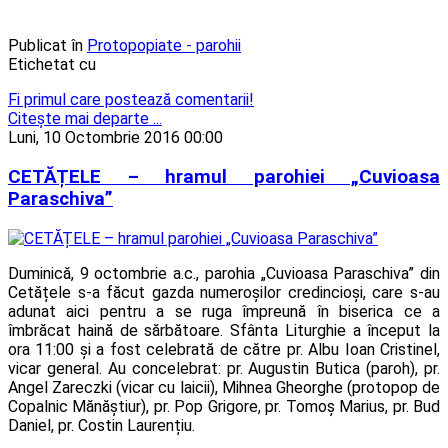
Publicat în
Protopopiate - parohii
Etichetat cu
Fi primul care postează comentarii!
Citeşte mai departe ...
Luni, 10 Octombrie 2016 00:00
CETĂȚELE – hramul parohiei „Cuvioasa
Paraschiva”
Duminică, 9 octombrie a.c., parohia „Cuvioasa Paraschiva” din
Cetățele s-a făcut gazda numeroșilor credincioși, care s-au
adunat aici pentru a se ruga împreună în biserica ce a
îmbrăcat haină de sărbătoare. Sfânta Liturghie a început la
ora 11:00 și a fost celebrată de către pr. Albu Ioan Cristinel,
vicar general. Au concelebrat: pr. Augustin Butica (paroh), pr.
Angel Zareczki (vicar cu laicii), Mihnea Gheorghe (protopop de
Copalnic Mănăștiur), pr. Pop Grigore, pr. Tomoș Marius, pr. Bud
Daniel, pr. Costin Laurențiu.