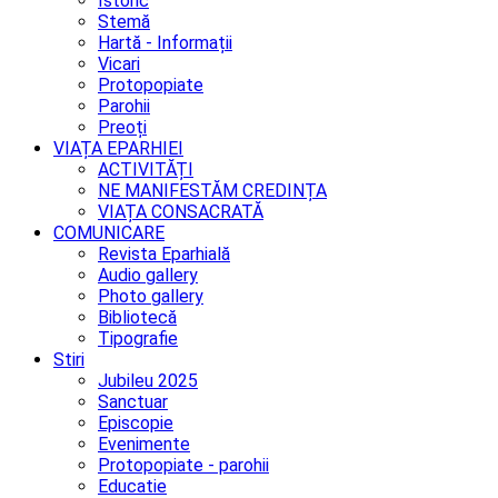
Istoric
Stemă
Hartă - Informații
Vicari
Protopopiate
Parohii
Preoți
VIAȚA EPARHIEI
ACTIVITĂȚI
NE MANIFESTĂM CREDINȚA
VIAȚA CONSACRATĂ
COMUNICARE
Revista Eparhială
Audio gallery
Photo gallery
Bibliotecă
Tipografie
Stiri
Jubileu 2025
Sanctuar
Episcopie
Evenimente
Protopopiate - parohii
Educatie