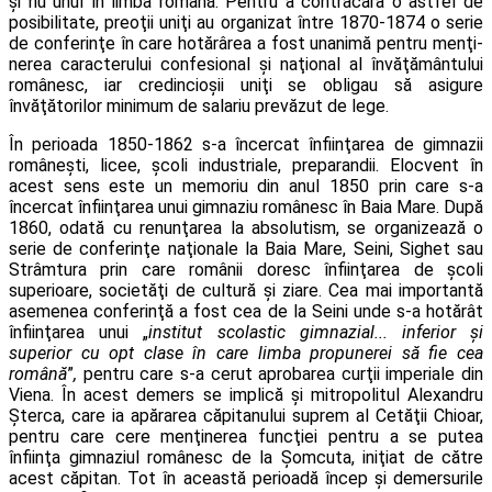
şi nu unul în limba română. Pentru a contracara o astfel de
posibilitate, preoţii uniţi au organizat între 1870-1874 o serie
de conferinţe în care hotărârea a fost unanimă pentru menţi­
nerea caracterului confesional şi naţional al învăţământului
românesc, iar credincioşii uniţi se obligau să asigure
învăţătorilor minimum de salariu prevăzut de lege.
În perioada 1850-1862 s-a încercat înfiinţarea de gimnazii
româneşti, licee, şcoli industriale, preparandii. Elocvent în
acest sens este un memoriu din anul 1850 prin care s-a
încercat înfiinţarea unui gimnaziu românesc în Baia Mare. După
1860, odată cu renunţarea la absolutism, se organizează o
serie de conferinţe naţionale la Baia Mare, Seini, Sighet sau
Strâmtura prin care românii doresc înfiinţarea de şcoli
superioare, societăţi de cultură şi ziare. Cea mai importantă
asemenea conferinţă a fost cea de la Seini unde s-a hotărât
înfiinţarea unui „
institut scolastic gimnazial... inferior şi
superior cu opt clase în care limba propunerei să fie cea
română
”
,
pentru care s-a cerut apro­barea curţii imperiale din
Viena. În acest demers se implică şi mitropolitul Alexandru
Şterca, care ia apă­rarea căpitanului suprem al Cetăţii Chioar,
pentru care cere menţinerea funcţiei pentru a se putea
înfiinţa gimnaziul românesc de la Şomcuta, iniţiat de către
acest căpitan. Tot în această perioadă încep şi demersurile