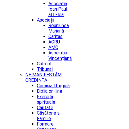
Asociatia
Ioan Paul
al II-lea
Asociații
Reuniunea
Mariană
Caritas
AGRU
AMC
Asociația
Vincențiană
Cultură
Tribunal
NE MANIFESTĂM
CREDINȚA
Comisia liturgică
Biblia on-line
Exerciții
spirituale
Caritate
Căsătorie si
Familie
Formare-