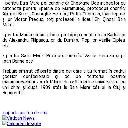
- pentru Baia Mare pe: canonic dr Gheorghe Bob inspector cu
cateheza pentru Eparhia de Maramureş, protopopii onorifici
Alimpiu Boroş, Gheorghe Hetcou, Petru Gherman, Ioan Iepure,
şi pr. Victor Precup, toţi profesori la liceul Gh. Şincai, Baia
Mare.
- pentru Maramureşul istoric: protopop onorific Ioan Bârlea, pr
dr. Alexandru Filipaşcu, pr. dr. Dumitru Pop, pr Vasile Ciplea,
etc.
- pentru Satu Mare: Protopop onorific Vasile Herman şi pr.
Ioan Berine etc.
Trebuie amintit că parte dintre cei care s-au format în cadrul
şcolilor confesionale şi de pe teritoriul eparhiei
maramureşene îi vom întâlni inclusiv în mediile universitare, pe
unii chiar şi după 1989 atât la Baia Mare cât şi la Cluj şi
Bucureşti.
înapoi la partea de sus