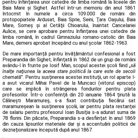
pentru înfiinţarea unor catedre de limba română la liceele din
Baia Mare şi Sighet. Astfel într-un memoriu din anul 1861
întocmit în numele a circa 109.000 de români din
protopopiatele Ardusat, Baia Sprie, Seini, Ţara Oaşului, Baia
Mare, Someş şi al Cetăţii Chioarului, înaintat Cancelariei
Aulice, se cere aprobare pentru înfiinţarea unei catedre de
limba română, în cadrul Gimnaziului romano-catolic din Baia
Mare, demers aprobat începând cu anul şcolar 1862-1963.
De mare importanţă pentru învăţământul confesional a fost
Preparandia din Sighet, înfiinţată în 1862 de un grup de români
avându-l în frunte pe Iosif Man, scopul acestei şcoli fiind „
să
înalţe naţiunea la aceea stare politică la care este de secoli
chemată
”. Pentru susţinerea acestei instituţii, un rol aparte l-
a avut vicarul Mihai Pavel de la Muncaci (viitorul episcop)
care se implică în strângerea fondu­rilor pentru plata
profesorilor. Într-o conferinţă din 20 ia­nuarie 1864 ţinută la
Călineşti Maramureş, s-a fixat contribuţia fie­cărui sat
maramureşean la susţinerea şcolii, iar pentru plata restanţei
de salariu pentru profesorul Ioan Busiţia s-a adunat suma de
78 florini. Din păcate, Preparandia s-a desfiinţat în anul 1869
din cauza lipsurilor materiale dar şi a accentuării politicii de
deznaţionalizare începută după anul 1867.