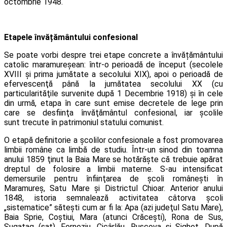
octombrie 1948.
Etapele învățământului confesional
Se poate vorbi despre trei etape concrete a învățământului
catolic maramureșean: într-o perioadă de început (secolele
XVIII şi prima jumătate a secolului XIX), apoi o perioadă de
efervescenţă până la jumătatea secolului XX (cu
particularităţile survenite după 1 Decembrie 1918) şi în cele
din urmă, etapa în care sunt emise decretele de lege prin
care se desfiinţa învăţământul confesional, iar şcolile
sunt trecute în patrimoniul statului comunist.
O etapă definitorie a şcolilor confesionale a fost promovarea
limbii române ca limbă de studiu. Într-un sinod din toamna
anului 1859 ţinut la Baia Mare se hotărăşte că trebuie apărat
dreptul de folosire a limbii materne. S-au intensificat
demersurile pentru înfiin­ţarea de şcoli româneşti în
Maramureş, Satu Mare şi Districtul Chioar. Anterior anului
1848, istoria semnalează activitatea câtorva şcoli
„sistematice” săteşti cum ar fi la: Apa (azi judeţul Satu Mare),
Baia Sprie, Coştiui, Mara (atunci Crăceşti), Rona de Sus,
Sugatag (sat), Ferneziu, Cicârlău, Ruscova şi Sighet. După