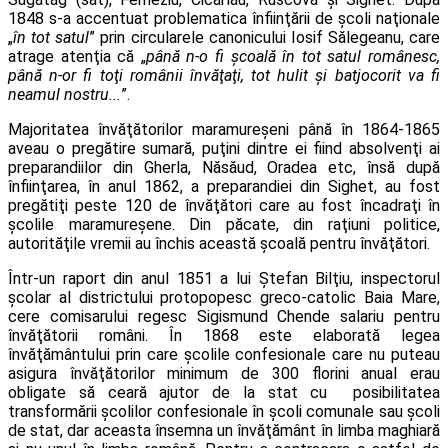
1848 s-a accentuat problematica înfiinţării de şcoli naţionale
„
în tot satul
” prin circularele canonicului Iosif Sălegeanu, care
atrage atenţia că „
până n-o fi şcoală în tot satul românesc,
până n-or fi toţi românii învăţaţi, tot hulit şi batjocorit va fi
neamul nostru...
”.
Majoritatea învăţătorilor maramureşeni până în 1864-1865
aveau o pregătire sumară, puţini dintre ei fiind absolvenţi ai
preparandiilor din Gherla, Năsăud, Oradea etc, însă după
înfiinţarea, în anul 1862, a preparandiei din Sighet, au fost
pregătiţi peste 120 de învăţători care au fost încadraţi în
şcolile maramureşene. Din păcate, din raţiuni politice,
autorităţile vremii au închis această şcoală pentru învăţători.
Într-un raport din anul 1851 a lui Ştefan Bilţiu, inspectorul
şcolar al districtului protopopesc greco-catolic Baia Mare,
cere comisarului regesc Sigismund Chende salariu pentru
învăţătorii români. În 1868 este elaborată legea
învăţământului prin care şcolile confesionale care nu puteau
asigura învăţătorilor minimum de 300 florini anual erau
obligate să ceară ajutor de la stat cu posibilitatea
transformării şcolilor confesionale în şcoli comunale sau şcoli
de stat, dar aceasta însemna un învăţământ în limba maghiară