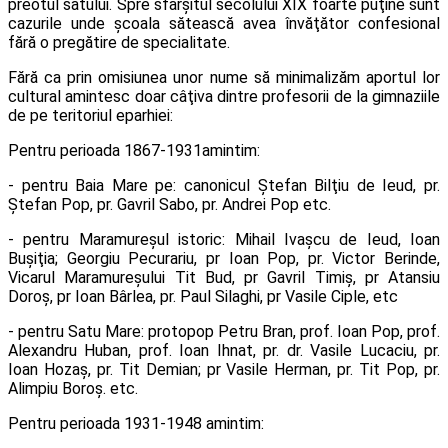
preotul satului. Spre sfârşitul secolului XIX foarte puţine sunt
cazurile unde şcoala sătească avea învăţător confesional
fără o pregătire de specialitate.
Fără ca prin omisiunea unor nume să minimalizăm aportul lor
cultural amintesc doar câţiva dintre profesorii de la gimnaziile
de pe teritoriul eparhiei:
Pentru perioada 1867-1931amintim:
- pentru Baia Mare pe: canonicul Ştefan Bilţiu de Ieud, pr.
Ştefan Pop, pr. Gavril Sabo, pr. Andrei Pop etc.
- pentru Maramureşul istoric: Mihail Ivaşcu de Ieud, Ioan
Buşiţia; Georgiu Pecurariu, pr Ioan Pop, pr. Victor Berinde,
Vicarul Maramureşului Tit Bud, pr Gavril Timiş, pr Atansiu
Doroş, pr Ioan Bârlea, pr. Paul Silaghi, pr Vasile Ciple, etc
- pentru Satu Mare: protopop Petru Bran, prof. Ioan Pop, prof.
Alexandru Huban, prof. Ioan Ihnat, pr. dr. Vasile Lucaciu, pr.
Ioan Hozaş, pr. Tit Demian; pr Vasile Herman, pr. Tit Pop, pr.
Alimpiu Boroş. etc.
Pentru perioada 1931-1948 amintim: