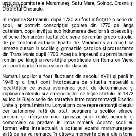
uniţi din comitatele Maramureş, Satu Mare, Solnoc, Crasna şi
2026 00:00
Districtul Chioarului.
În regiunea Sătmarului după 1730 au fost înfiinţate o serie de
şcoli, iar potrivit conscripţiei şcolare din 1770 pe lângă
catehism, copiii învăţau sub îndrumarea diecilor să citească şi
să scrie. Remarcăm faptul că o serie de români greco-catolici
de pe teritoriul actualei Eparhii de Maramureş au reuşit să
urmeze cursuri în şcolile şi gimnaziile catolice şi protestante
din Transilvania după 1700. Aceştia, împreună cu primii bursieri
români pe lângă universităţile pontificale din Roma ori Viena
vor contribui la formarea primilor dascăli.
Numărul şcolilor a fost fluctuant din secolul XVIII şi până în
1948 şi a ţinut cont întotdeauna de situaţia materială a
localităţilor ce aveau asemenea şcoli, de determinarea şi
implicarea clerului şi a credincioşilor, de legile statului. În 1872
au loc la Blaj o serie de tratative între reprezentanţii Bisericii
Unite şi primul ministru Lonyai prin care reprezentanţii clerului
cer autonomie faţă de stat, susţinere a şcolilor sărace,
precum şi înfiinţarea unor gimnazii, şcoli reale, agricole şi
comerciale cu predare în limba română. Aceste şcoli au
format elita intelectuală a actualei eparhii maramureşene,
elită ce se va remarca în câteva momente cheie ale istoriei