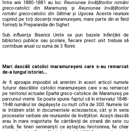
Între anii 1880-1881 au loc:
Reuniunea învăţătorilor români
greco-catolici din Maramureş
şi
Reuniunea învăţătorilor
români greco-catolici din Sătmar şi Ugocea
. Aceste reuniuni
cuprind pe toţi docenţii maramureşeni, mare parte din ei fiind
formaţi la Preparandia din Sighet.
Sub influenţa Bisericii Unite se pun bazele înfiinţării de
biblioteci publice sau şcolare, fiecare preot unit trebuia să
contribuie anual cu suma de 3 florini.
Mari dascăli catolici maramure
ș
eni care s-au remarcat
de-a lungul istoriei...
Ar fi aproape imposibil să amintim în acest articol numele
tuturor dascălilor catolici maramureşeni care s-au remarcat
pe teritoriul actualei Eparhii greco-catolice de Maramureş pe
parcursul vremii. Se poate spune faptul că în intervalul 1848-
1948 numărul lor depăşeşte cu mult cifra de 300. Numele lor
le întâlnim atât în documentele ecleziastice, cât şi în seria
proceselor verbale ale reuniunilor de învăţători. Aceşti dascăli
erau în mare majoritate fie cântăreţii de strană din sate cu
studii, fie tineri seminarişti ce aşteptau hirotonirea, fie chiar