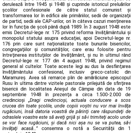
derulează între 1945 şi 1948 şi cuprinde istoricul preluărilor
şcolilor confesionale de către statul comunist şi
transformarea lor în edificii ale primăriilor, sedii de organizaţii
de partid, sedii ale CAP-urilor, ori în câteva cazuri menţinerea
lor în funcţia de şcoli până după 1989. În 3 august 1948 este
emis Decretul-lege nr. 175 privind reforma învăţământului şi
monopolul statului asupra educaţiei, apoi Decretul-lege nr.
176 prin care sunt naţionalizate toate bunurile bisericilor,
congregaţiilor şi comunităţilor, care erau folosite pentru
întreţinerea instituţiilor de învăţământ, şi nu în ultimul rând
Decretul-lege nr. 177 din 4 august 1948, privind regimul
general al cultelor. Toate aceste legi au dus la desfiinţarea
învăţământului confesional, inclusiv greco-catolic din
Maramureş. Avea să remarce plin de amărăciune episcopul
Rusu în ultima dintre vizitele pastorale prilejuită de sfinţirea
bisericii din localitatea Arieşul de Câmpie din data de 19
septembrie 1948 în prezenţa a circa 1.500-2.000 de
credincioşi „
Dragi credincioşi, actuala conducere a scos
crucea din toate şcolile, unde copiii voştri nu vor mai învăţa
rugăciuni, însă datoria voastră de părinţi care răspundeţi de
odraslele voastre este să aveţi grijă şi să-i trimiteţi acolo unde
se vor face rugăciuni, şi dacă nici aşa nu se va putea, să-i
învăţaţi acasă…”
consemna o notă a Securităţii din 1