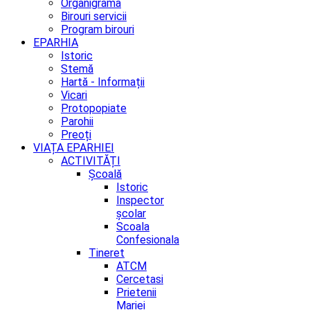
Organigrama
Birouri servicii
Program birouri
EPARHIA
Istoric
Stemă
Hartă - Informații
Vicari
Protopopiate
Parohii
Preoți
VIAȚA EPARHIEI
ACTIVITĂȚI
Școală
Istoric
Inspector
școlar
Scoala
Confesionala
Tineret
ATCM
Cercetasi
Prietenii
Mariei