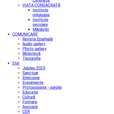
Cateheze
VIAȚA CONSACRATĂ
Institute
religioase
Institute
seculare
Mănăstiri
COMUNICARE
Revista Eparhială
Audio gallery
Photo gallery
Bibliotecă
Tipografie
Stiri
Jubileu 2025
Sanctuar
Episcopie
Evenimente
Protopopiate - parohii
Educatie
Cultură
Formare
Asociatii
CER