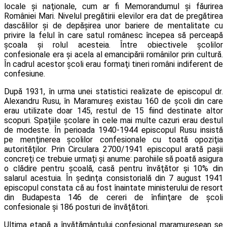
locale şi naţionale, cum ar fi Memorandumul şi făurirea
României Mari. Nivelul pregătirii elevilor era dat de pregătirea
dascălilor şi de depăşirea unor bariere de mentalitate cu
privire la felul în care satul românesc începea să perceapă
şcoala şi rolul acesteia. Între obiectivele şcolilor
confesionale era şi acela al emancipării românilor prin cultură.
În cadrul acestor şcoli erau formaţi tineri români indiferent de
confesiune.
După 1931, în urma unei statistici realizate de episcopul dr.
Alexandru Rusu, în Maramureş existau 160 de şcoli din care
erau utilizate doar 145, restul de 15 fiind destinate altor
scopuri. Spaţiile şcolare în cele mai multe cazuri erau destul
de modeste. În perioada 1940-1944 episcopul Rusu insistă
pe menţinerea şcolilor confesionale cu toată opoziţia
autorităţilor. Prin Circulara 2700/1941 episcopul arată paşii
concreţi ce trebuie urmaţi şi anume: parohiile să poată asigura
o clădire pentru şcoală, casă pentru învăţător şi 10% din
salarul acestuia. În şedinţa consistorială din 7 august 1941
episcopul constata că au fost înaintate ministerului de resort
din Budapesta 146 de cereri de înfiinţare de şcoli
confesionale şi 186 posturi de învăţători.
Ultima etapă a învăţământului confesional maramureşean se