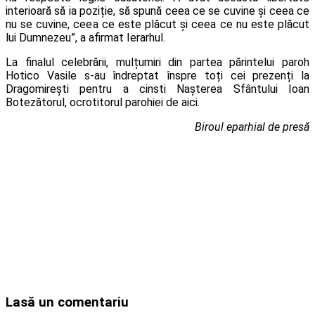
interioară să ia poziție, să spună ceea ce se cuvine și ceea ce
nu se cuvine, ceea ce este plăcut și ceea ce nu este plăcut
lui Dumnezeu”, a afirmat Ierarhul.
La finalul celebrării, mulțumiri din partea părintelui paroh
Hotico Vasile s-au îndreptat înspre toți cei prezenți la
Dragomirești pentru a cinsti Nașterea Sfântului Ioan
Botezătorul, ocrotitorul parohiei de aici.
Biroul eparhial de presă
Lasă un comentariu