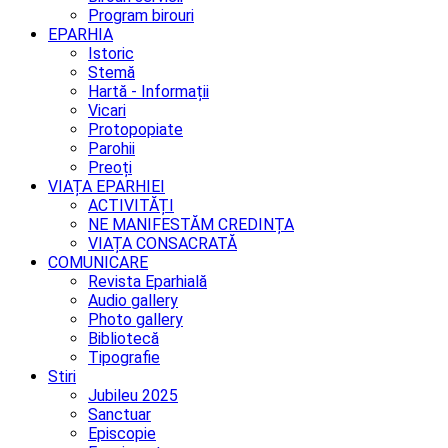
Program birouri
EPARHIA
Istoric
Stemă
Hartă - Informații
Vicari
Protopopiate
Parohii
Preoți
VIAȚA EPARHIEI
ACTIVITĂȚI
NE MANIFESTĂM CREDINȚA
VIAȚA CONSACRATĂ
COMUNICARE
Revista Eparhială
Audio gallery
Photo gallery
Bibliotecă
Tipografie
Stiri
Jubileu 2025
Sanctuar
Episcopie