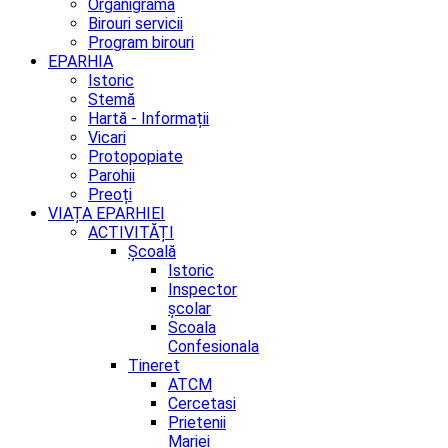
Organigrama
Birouri servicii
Program birouri
EPARHIA
Istoric
Stemă
Hartă - Informații
Vicari
Protopopiate
Parohii
Preoți
VIAȚA EPARHIEI
ACTIVITĂȚI
Școală
Istoric
Inspector
școlar
Scoala
Confesionala
Tineret
ATCM
Cercetasi
Prietenii
Mariei