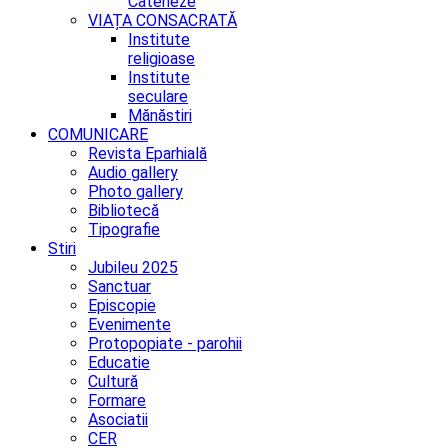
Cateheze
VIAȚA CONSACRATĂ
Institute
religioase
Institute
seculare
Mănăstiri
COMUNICARE
Revista Eparhială
Audio gallery
Photo gallery
Bibliotecă
Tipografie
Stiri
Jubileu 2025
Sanctuar
Episcopie
Evenimente
Protopopiate - parohii
Educatie
Cultură
Formare
Asociatii
CER