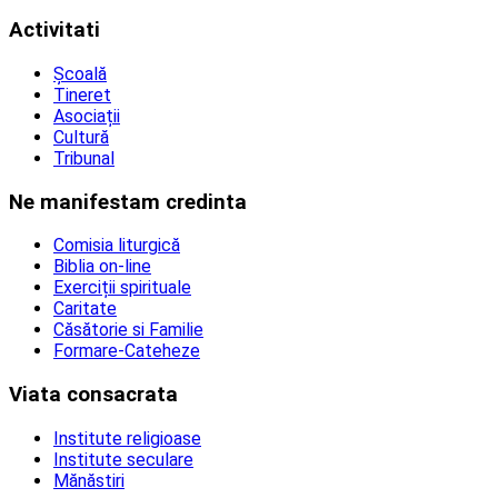
Activitati
Școală
Tineret
Asociații
Cultură
Tribunal
Ne manifestam credinta
Comisia liturgică
Biblia on-line
Exerciții spirituale
Caritate
Căsătorie si Familie
Formare-Cateheze
Viata consacrata
Institute religioase
Institute seculare
Mănăstiri