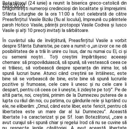
Botezătorul (24 iunie) a reunit la biserica greco-catolică din
2026 00:00
Dragomirești numeroși credincioși din localitate și împrejurimi.
Sfânta Liturghie de la ora 11:00 a fost celebrată de către
Preasfințitul Vasile Bizău (fiu al locului), împreună cu părintele
paroh Hotico Vasile, părinții protopopi Vasile Codrea și Iusco
Vasile și alți 10 preoți invitați la sărbătoare.
În cuvântul său de învățătură, Preasfințitul Vasile a vorbit
despre Sfânta Euharistie, pe care a numit-o „un izvor ce ne dă
posibilitatea de a trăi în unire cu Isus, dar nu numai cu El, ci și
cu semenii noștri… Toți creștini împărtășesc aceeași
chemare: să propovăduiască, să spună, să vestească ceea ce
ei trăiesc, să vorbească despre speranța din inima lor, să
spună lucruri bune. Atunci când creștinii se întâlnesc, este
bine să se vorbească de bine, este bine să spună lucrurile
pozitive și frumoase, cele care îi unesc și nu cele care îi
despart, pentru că ceea ce îi unește, îi zidește pe toți”. Pe de
altă parte, noi, creștinii, primim de la Dumnezeu puterea de a
lupta cu răul din noi, cu patima, cu gândurile rele și luptând cu
ele, ne eliberăm: „Omul, când este liber, este fericit, pentru că
libertatea este un mare dar al lui Dumnezeu”. Această
libertate l-a caracterizat și pe Sf. Ioan Botezătorul, „care a
avut curajul să-i spună chiar și regelui Irod că nu se cuvine să
nu respecte legile căsătoriei. A avut această libertate