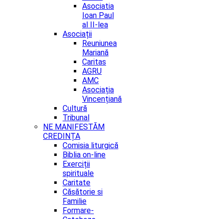
Asociatia
Ioan Paul
al II-lea
Asociații
Reuniunea
Mariană
Caritas
AGRU
AMC
Asociația
Vincențiană
Cultură
Tribunal
NE MANIFESTĂM
CREDINȚA
Comisia liturgică
Biblia on-line
Exerciții
spirituale
Caritate
Căsătorie si
Familie
Formare-