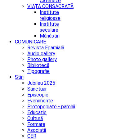
Cateheze
VIAȚA CONSACRATĂ
Institute
religioase
Institute
seculare
Mănăstiri
COMUNICARE
Revista Eparhială
Audio gallery
Photo gallery
Bibliotecă
Tipografie
Stiri
Jubileu 2025
Sanctuar
Episcopie
Evenimente
Protopopiate - parohii
Educatie
Cultură
Formare
Asociatii
CER