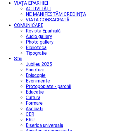
VIAȚA EPARHIEI
ACTIVITĂȚI
NE MANIFESTĂM CREDINȚA
VIAȚA CONSACRATĂ
COMUNICARE
Revista Eparhială
Audio gallery
Photo gallery
Bibliotecă
Tipografie
Stiri
Jubileu 2025
Sanctuar
Episcopie
Evenimente
Protopopiate - parohii
Educatie
Cultură
Formare
Asociatii
CER
BRU
Biserica universala
Anunturi si comunicate