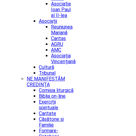
Asociatia
Ioan Paul
al II-lea
Asociații
Reuniunea
Mariană
Caritas
AGRU
AMC
Asociația
Vincențiană
Cultură
Tribunal
NE MANIFESTĂM
CREDINȚA
Comisia liturgică
Biblia on-line
Exerciții
spirituale
Caritate
Căsătorie si
Familie
Formare-