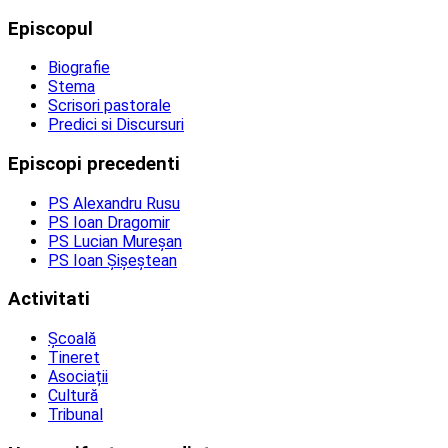
Episcopul
Biografie
Stema
Scrisori pastorale
Predici si Discursuri
Episcopi precedenti
PS Alexandru Rusu
PS Ioan Dragomir
PS Lucian Mureșan
PS Ioan Șișeștean
Activitati
Școală
Tineret
Asociații
Cultură
Tribunal