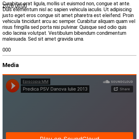
Curabitur erat ligula, mollis ut euismod non, congue at ante.
2026 00:00
Duis elementum nisl ac sapien vehicula iaculis. Ut adipiscing
justo eget eros congue sit amet pharetra est eleifend. Proin
vehicula tincidunt arcu ac semper. Curabitur aliquam quam vel
risus fringilla sed porta nisi pulvinar. Quisque sed odio quis
odio lacinia volutpat. Vestibulum bibendum condimentum
malesuada. Sed sit amet gravida urna.
000
Media