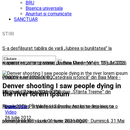
BRU
Biserica universala
Anunturi si comunicate
SANCTUAR
STIRI
S-a desfășurat tabăra de vară „Iubirea și bunătatea” la
mănăstirea „Sfânta Maria” din Baia Mare
A apărut Revista Eparhială „Lumina Credinței” (nr. 59), 2/2026
-
Vineri, 10 Iulie 2026
00:00
-
Precizare referitoare la „Catedrala istorică” din Baia Mare
Joi, 09 Iulie 2026 00:00
-
Denver shooting I saw people dying in
Miercuri, 17 Iunie 2026 00:00
PS Vasile Bizău la hramul Parohiei „Sfânta Treime” din
the river lorem ipsum
Negrești-Oaș: Împărăția lui Dumnezeu este deja aici, ca o
Rusalii 2026. PS Vasile la Sarasău: Astăzi se împlinește
Super User
Video
26 Iulie 2012
sămânță sădită
promisiunea lui Isus de a nu ne lăsa singuri
-
Luni, 01 Iunie 2026 00:00
-
Duminică, 31 Mai