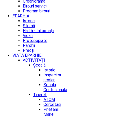
Organigrama
Birouri servicii
Program birouri
EPARHIA
Istoric
Stemă
Hartă - Informații
Vicari
Protopopiate
Parohii
Preoți
VIAȚA EPARHIEI
ACTIVITĂȚI
Școală
Istoric
Inspector
școlar
Scoala
Confesionala
Tineret
ATCM
Cercetasi
Prietenii
Mariei