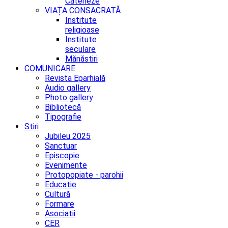
Cateheze
VIAȚA CONSACRATĂ
Institute
religioase
Institute
seculare
Mănăstiri
COMUNICARE
Revista Eparhială
Audio gallery
Photo gallery
Bibliotecă
Tipografie
Stiri
Jubileu 2025
Sanctuar
Episcopie
Evenimente
Protopopiate - parohii
Educatie
Cultură
Formare
Asociatii
CER