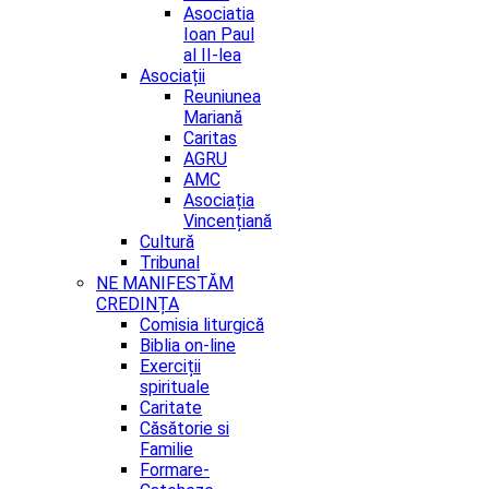
Asociatia
Ioan Paul
al II-lea
Asociații
Reuniunea
Mariană
Caritas
AGRU
AMC
Asociația
Vincențiană
Cultură
Tribunal
NE MANIFESTĂM
CREDINȚA
Comisia liturgică
Biblia on-line
Exerciții
spirituale
Caritate
Căsătorie si
Familie
Formare-