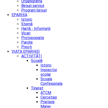
Organigrama
Birouri servicii
Program birouri
EPARHIA
Istoric
Stemă
Hartă - Informații
Vicari
Protopopiate
Parohii
Preoți
VIAȚA EPARHIEI
ACTIVITĂȚI
Școală
Istoric
Inspector
școlar
Scoala
Confesionala
Tineret
ATCM
Cercetasi
Prietenii
Mariei