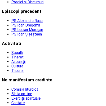
Predici si Discursuri
Episcopi precedenti
PS Alexandru Rusu
PS Ioan Dragomir
PS Lucian Mureșan
PS Ioan Șișeștean
Activitati
Școală
Tineret
Asociații
Cultură
Tribunal
Ne manifestam credinta
Comisia liturgică
Biblia on-line
Exerciții spirituale
Caritate