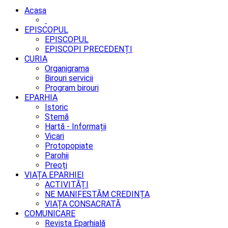
Acasa
EPISCOPUL
EPISCOPUL
EPISCOPI PRECEDENȚI
CURIA
Organigrama
Birouri servicii
Program birouri
EPARHIA
Istoric
Stemă
Hartă - Informații
Vicari
Protopopiate
Parohii
Preoți
VIAȚA EPARHIEI
ACTIVITĂȚI
NE MANIFESTĂM CREDINȚA
VIAȚA CONSACRATĂ
COMUNICARE
Revista Eparhială