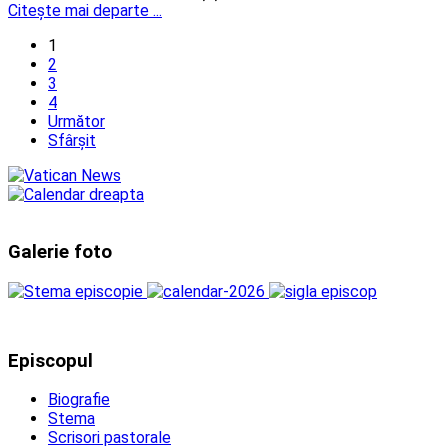
Citeşte mai departe ...
1
2
3
4
Următor
Sfârșit
Galerie foto
Episcopul
Biografie
Stema
Scrisori pastorale