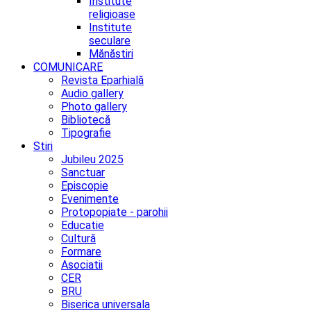
Institute
religioase
Institute
seculare
Mănăstiri
COMUNICARE
Revista Eparhială
Audio gallery
Photo gallery
Bibliotecă
Tipografie
Stiri
Jubileu 2025
Sanctuar
Episcopie
Evenimente
Protopopiate - parohii
Educatie
Cultură
Formare
Asociatii
CER
BRU
Biserica universala