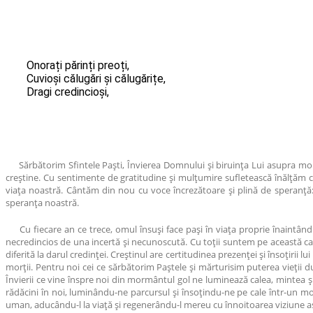
Onorați părinți preoți,
Cuvioși călugări și călugărițe,
Dragi credincioși,
Sărbătorim Sfintele Paști, Învierea Domnului și biruința Lui asupra morții
creștine. Cu sentimente de gratitudine și mulțumire sufletească înălțăm c
viața noastră. Cântăm din nou cu voce încrezătoare și plină de speranță
speranța noastră.
Cu fiecare an ce trece, omul însuși face pași în viața proprie înaintând nu
necredincios de una incertă și necunoscută. Cu toții suntem pe această cale a
diferită la darul credinței. Creștinul are certitudinea prezenței și însoțirii 
morții. Pentru noi cei ce sărbătorim Paștele și mărturisim puterea vieții 
Învierii ce vine înspre noi din mormântul gol ne luminează calea, mintea și
rădăcini în noi, luminându-ne parcursul și însoțindu-ne pe cale într-un 
uman, aducându-l la viață și regenerându-l mereu cu înnoitoarea viziune as