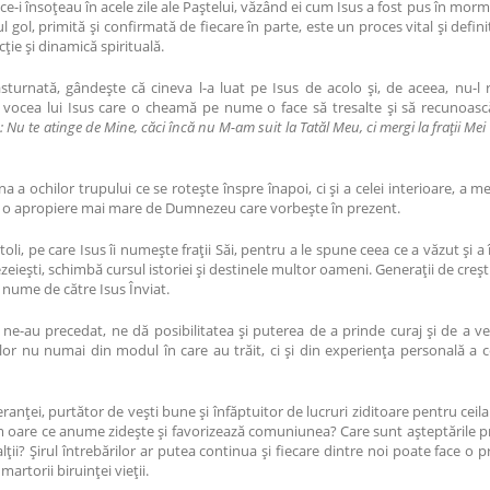
lor ce-i însoțeau în acele zile ale Paștelui, văzând ei cum Isus a fost pus în m
gol, primită și confirmată de fiecare în parte, este un proces vital și defin
cție și dinamică spirituală.
nată, gândește că cineva l-a luat pe Isus de acolo și, de aceea, nu-l r
r vocea lui Isus care o cheamă pe nume o face să tresalte și să recunoasc
: Nu te atinge de Mine, căci încă nu M-am suit la Tatăl Meu, ci mergi la frații Mei 
 a ochilor trupului ce se rotește înspre înapoi, ci și a celei interioare, a 
re o apropiere mai mare de Dumnezeu care vorbește în prezent.
, pe care Isus îi numește frații Săi, pentru a le spune ceea ce a văzut și a î
ezeiești, schimbă cursul istoriei și destinele multor oameni. Generații de cre
e nume de către Isus Înviat.
e-au precedat, ne dă posibilitatea și puterea de a prinde curaj și de a vesti
 nu numai din modul în care au trăit, ci și din experiența personală a celo
nței, purtător de vești bune și înfăptuitor de lucruri ziditoare pentru ceilalț
m oare ce anume zidește și favorizează comuniunea? Care sunt așteptările propr
i? Șirul întrebărilor ar putea continua și fiecare dintre noi poate face o pro
torii biruinței vieții.