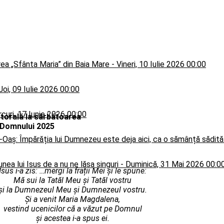
rea „Sfânta Maria” din Baia Mare
-
Vineri, 10 Iulie 2026 00:00
Joi, 09 Iulie 2026 00:00
curi, 17 Iunie 2026 00:00
storală
la sărbătoarea
i Domnului 2025
i-Oaș: Împărăția lui Dumnezeu este deja aici, ca o sămânță sădită
nea lui Isus de a nu ne lăsa singuri
-
Duminică, 31 Mai 2026 00:0
Isus i-a zis: …mergi la frații Mei și le spune:
Mă sui la Tatăl Meu și Tatăl vostru
și la Dumnezeul Meu și Dumnezeul vostru.
Și a venit Maria Magdalena,
vestind ucenicilor că a văzut pe Domnul
și acestea i-a spus ei.