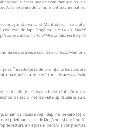
ormânt și apoi succesiunea de evenimente din zilele
itiv. Acea întâlnire de la mormânt a schimbat nu
ecunoaște atunci când Mântuitorul i se arată,
ă cine este de fapt lângă ea.
Isus i-a zis: Maria!
și le spune: Mă sui la Tatăl Meu și Tatăl vostru și la
memoriei ce păstrează cuvintele lui Isus. Memoria
nțeles. Încredințarea de biruința lui Isus asupra
știni, una după alta, dau mărturie de acest adevăr
 cu însuflețire că Isus a biruit răul, păcatul și
r ce trăiesc o intensă viață spirituală și au o
i. Dinamica însăși a vieții depline, pe care toți o
ii privitoare la cei de lângă noi, și dacă noi în
prie lectură a vieții sale, pentru a conștientiza