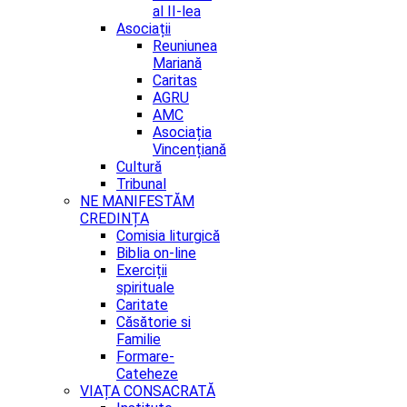
al II-lea
Asociații
Reuniunea
Mariană
Caritas
AGRU
AMC
Asociația
Vincențiană
Cultură
Tribunal
NE MANIFESTĂM
CREDINȚA
Comisia liturgică
Biblia on-line
Exerciții
spirituale
Caritate
Căsătorie si
Familie
Formare-
Cateheze
VIAȚA CONSACRATĂ