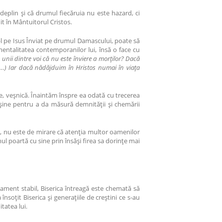
deplin și că drumul fiecăruia nu este hazard, ci
t în Mântuitorul Cristos.
du-l pe Isus Înviat pe drumul Damascului, poate să
mentalitatea contemporanilor lui, însă o face cu
unii dintre voi că nu este înviere a morților? Dacă
. (…) Iar dacă nădăjduim în Hristos numai în viața
e, veșnică. Înaintăm înspre ea odată cu trecerea
șine pentru a da măsură demnității și chemării
a, nu este de mirare că atenția multor oamenilor
ul poartă cu sine prin însăși firea sa dorințe mai
ament stabil, Biserica întreagă este chemată să
soțit Biserica și generațiile de creștini ce s-au
tatea lui.