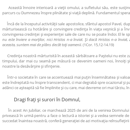
Această înnoire interioară a vieții omului, a sufletului său, este susținu
parcurs cu Dumnezeu înspre plinătate și viață deplină. Fundamentul speranț
Încă de la începutul activității sale apostolice, sfântul apostol Pavel, dup
mărturisească cu hotărâre și convingere credința în viața veșnică și a Înv
convingerea credinței și experienței sale de care nu se poate îndoi. El le s
nu este înviere a morților, nici Hristos n-a înviat. Și dacă Hristos n-a învi
aceasta, suntem mai de plâns decât toți oamenii.
(1Cor. 15,12-14.19)
Credința noastră mărturisită în această sărbătoare a Paștelui nu este zada
timpului, dar mai cu seamă pe măsură ce devenim oameni noi, înnoiți și 
noastre la desăvârșire și sfințenie.
Într-o societate în care se accentuează mai puțin însemnătatea și valoarea
este îndreptată nu înspre transcendent, ci mai degrabă spre ocazional și pasa
adânci ce așteaptă să fie împlinite și cu care, mai devreme ori mai târziu, î
Dragi frați și surori în Domnul,
În acest An Jubiliar, ce marchează 2025 de ani de la venirea Domnului în
privească în urmă pentru a face o lectură a istoriei și a vedea semnele de 
succedat înaintea noastră, conferă generației de azi motivația reînsuflețiri