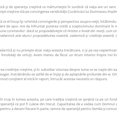
tă și de speranța creștină ce mărturisește în surdină că viața are un sens 
ei creștine stă pe convingerea veridicității Cuvântului lui Dumnezeu împlini
ă ce el însuși își schimbă convingerile și perspectiva asupra vieții, întâlnin
ierii de apoi. Are de înfruntat puterea ostilă a scepticismului dominant în 
pune corintenilor:
dacă se propovăduiește că Hristos a înviat din morți, cum zic 
at, zadarnică este atunci propovăduirea noastră, zadarnică și credința voastră
rnică și nu privește doar viața aceasta trecătoare, ci și pe cea nepieritoar
înnobilați de virtuți. Avem mereu de făcut un drum interior înspre noi în
 credinței creștine, și în subsidiar viziunea despre lume ce se naște din e
ger, înstrăinându-se astfel de ei înșiși și de așteptările profunde din ei. Om
n mod conștient el intră în raport, întrucât acestea necesită un răspuns.
 trup în lumea aceasta, pe care tradiția creștină se sprijină ca pe un fund
speranță ce pot fi culese din trecut. Capacitatea de a vedea cum Domnul a în
i pentru a deveni fiecare în parte, semne de speranță pentru familia și comuni