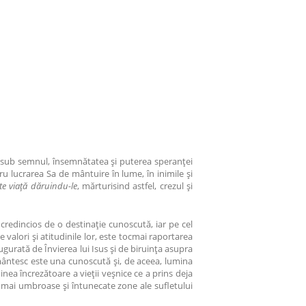
că sub semnul, însemnătatea și puterea speranței
 lucrarea Sa de mântuire în lume, în inimile și
te viață dăruindu-le
, mărturisind astfel, crezul și
 credincios de o destinație cunoscută, iar pe cel
 valori și atitudinile lor, este tocmai raportarea
augurată de Învierea lui Isus și de biruința asupra
ământesc este una cunoscută și, de aceea, lumina
nea încrezătoare a vieții veșnice ce a prins deja
 mai umbroase și întunecate zone ale sufletului