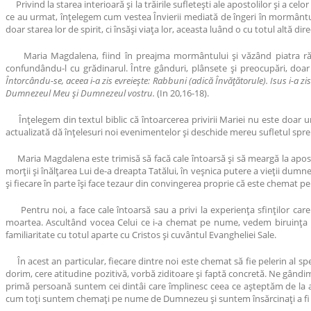
Privind la starea interioară și la trăirile sufletești ale apostolilor și a ce
ce au urmat, înțelegem cum vestea Învierii mediată de îngeri în mormântul 
doar starea lor de spirit, ci însăși viața lor, aceasta luând o cu totul altă dire
Maria Magdalena, fiind în preajma mormântului și văzând piatra răstur
confundându-l cu grădinarul. Între gânduri, plânsete și preocupări, doa
Întorcându-se, aceea i-a zis evreiește: Rabbuni (adică Învățătorule). Isus i-a zis
Dumnezeul Meu și Dumnezeul vostru.
(In 20,16-18).
Înțelegem din textul biblic că întoarcerea privirii Mariei nu este doar una
actualizată dă înțelesuri noi evenimentelor și deschide mereu sufletul sp
Maria Magdalena este trimisă să facă cale întoarsă și să meargă la apostoli
morții și înălțarea Lui de-a dreapta Tatălui, în veșnica putere a vieții dumn
și fiecare în parte își face tezaur din convingerea proprie că este chemat p
Pentru noi, a face cale întoarsă sau a privi la experiența sfinților care n
moartea. Ascultând vocea Celui ce i-a chemat pe nume, vedem biruința lor
familiaritate cu totul aparte cu Cristos și cuvântul Evangheliei Sale.
În acest an particular, fiecare dintre noi este chemat să fie pelerin al spera
dorim, cere atitudine pozitivă, vorbă ziditoare și faptă concretă. Ne gândi
primă persoană suntem cei dintâi care împlinesc ceea ce așteptăm de la alți
cum toți suntem chemați pe nume de Dumnezeu și suntem însărcinați a fi mar