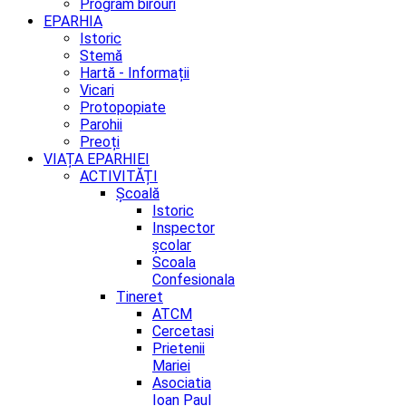
Program birouri
EPARHIA
Istoric
Stemă
Hartă - Informații
Vicari
Protopopiate
Parohii
Preoți
VIAȚA EPARHIEI
ACTIVITĂȚI
Școală
Istoric
Inspector
școlar
Scoala
Confesionala
Tineret
ATCM
Cercetasi
Prietenii
Mariei
Asociatia
Ioan Paul