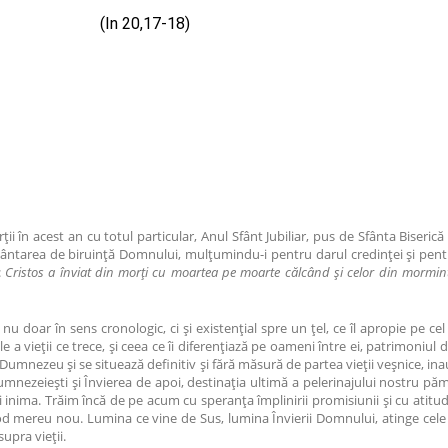
(In 20,17-18)
 în acest an cu totul particular, Anul Sfânt Jubiliar, pus de Sfânta Biseri
ântarea de biruință Domnului, mulțumindu-i pentru darul credinței și pentru
:
Cristos a înviat din morți cu moartea pe moarte călcând și celor din mormin
 doar în sens cronologic, ci și existențial spre un țel, ce îl apropie pe cel
 vieții ce trece, și ceea ce îi diferențiază pe oameni între ei, patrimoniul de
lui Dumnezeu și se situează definitiv și fără măsură de partea vieții veșnice, in
dumnezeiești și Învierea de apoi, destinația ultimă a pelerinajului nostru p
 inima. Trăim încă de pe acum cu speranța împlinirii promisiunii și cu atitudi
mod mereu nou. Lumina ce vine de Sus, lumina Învierii Domnului, atinge cele
upra vieții.