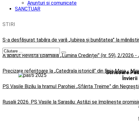
Anunturi si comunicate
SANCTUAR
STIRI
S-a desfășurat tabăra de vară „Iubirea și bunătatea” la mănăsti
A apărut Revista Eparhială „Lumina Credinței” (nr. 59), 2/2026
-
Precizare referitoare la „Catedrala istorică” din Baia Mare
-
Mier
Scrisoare Pa
Învieri
PS Vasile Bizău la hramul Parohiei „Sfânta Treime” din Negreșt
Rusalii 2026. PS Vasile la Sarasău: Astăzi se împlinește promisiu