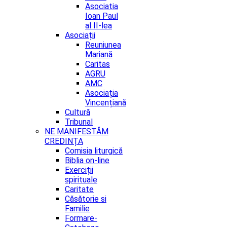
Asociatia
Ioan Paul
al II-lea
Asociații
Reuniunea
Mariană
Caritas
AGRU
AMC
Asociația
Vincențiană
Cultură
Tribunal
NE MANIFESTĂM
CREDINȚA
Comisia liturgică
Biblia on-line
Exerciții
spirituale
Caritate
Căsătorie si
Familie
Formare-