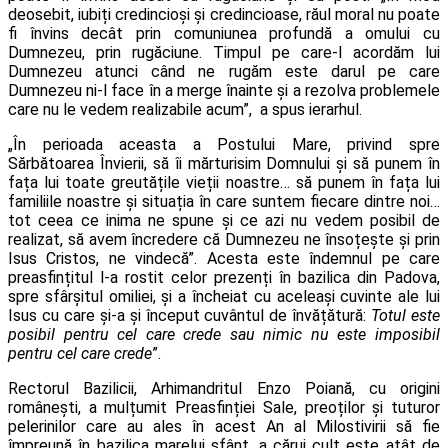
deosebit, iubiți credincioși și credincioase, răul moral nu poate
fi învins decât prin comuniunea profundă a omului cu
Dumnezeu, prin rugăciune. Timpul pe care-l acordăm lui
Dumnezeu atunci când ne rugăm este darul pe care
Dumnezeu ni-l face în a merge înainte și a rezolva problemele
care nu le vedem realizabile acum”, a spus ierarhul.
„În perioada aceasta a Postului Mare, privind spre
Sărbătoarea Învierii, să îi mărturisim Domnului și să punem în
fața lui toate greutățile vieții noastre… să punem în fața lui
familiile noastre și situația în care suntem fiecare dintre noi…
tot ceea ce inima ne spune și ce azi nu vedem posibil de
realizat, să avem încredere că Dumnezeu ne însoțește și prin
Isus Cristos, ne vindecă”. Acesta este îndemnul pe care
preasfințitul l-a rostit celor prezenți în bazilica din Padova,
spre sfârșitul omiliei, și a încheiat cu aceleași cuvinte ale lui
Isus cu care și-a și început cuvântul de învățătură:
Totul este
posibil pentru cel care crede sau nimic nu este imposibil
pentru cel care crede
”.
Rectorul Bazilicii, Arhimandritul Enzo Poiană, cu origini
românești, a mulțumit Preasfinției Sale, preoților și tuturor
pelerinilor care au ales în acest An al Milostivirii să fie
împreună în bazilica marelui sfânt, a cărui cult este atât de