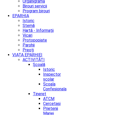
Organigrama
Birouri servicii
Program birouri
EPARHIA
Istoric
Stemă
Hartă - Informații
Vicari
Protopopiate
Parohii
Preoți
VIAȚA EPARHIEI
ACTIVITĂȚI
Școală
Istoric
Inspector
școlar
Scoala
Confesionala
Tineret
ATCM
Cercetasi
Prietenii
Mariei