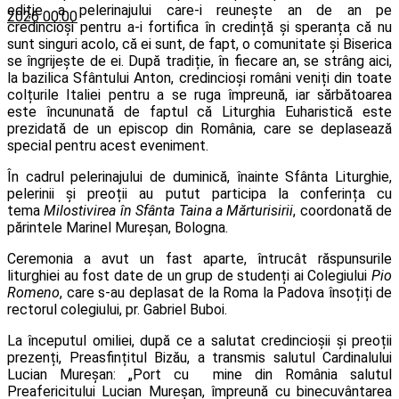
ediție a pelerinajului care-i reunește an de an pe
2026 00:00
credincioși pentru a-i fortifica în credință și speranța că nu
sunt singuri acolo, că ei sunt, de fapt, o comunitate și Biserica
se îngrijește de ei. După tradiție, în fiecare an, se strâng aici,
la bazilica Sfântului Anton, credincioși români veniți din toate
colțurile Italiei pentru a se ruga împreună, iar sărbătoarea
este încununată de faptul că Liturghia Euharistică este
prezidată de un episcop din România, care se deplasează
special pentru acest eveniment.
În cadrul pelerinajului de duminică, înainte Sfânta Liturghie,
pelerinii și preoții au putut participa la conferința cu
tema
Milostivirea în Sfânta Taina a Mărturisirii
, coordonată de
părintele Marinel Mureșan, Bologna.
Ceremonia a avut un fast aparte, întrucât răspunsurile
liturghiei au fost date de un grup de studenți ai Colegiului
Pio
Romeno
, care s-au deplasat de la Roma la Padova însoțiți de
rectorul colegiului, pr. Gabriel Buboi.
La începutul omiliei, după ce a salutat credincioșii și preoții
prezenți, Preasfințitul Bizău, a transmis salutul Cardinalului
Lucian Mureșan: „Port cu mine din România salutul
Preafericitului Lucian Mureșan, împreună cu binecuvântarea