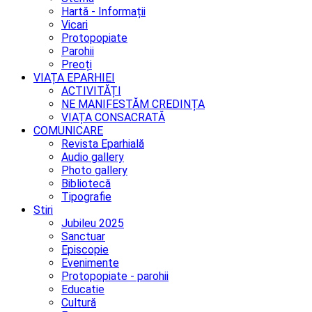
Hartă - Informații
Vicari
Protopopiate
Parohii
Preoți
VIAȚA EPARHIEI
ACTIVITĂȚI
NE MANIFESTĂM CREDINȚA
VIAȚA CONSACRATĂ
COMUNICARE
Revista Eparhială
Audio gallery
Photo gallery
Bibliotecă
Tipografie
Stiri
Jubileu 2025
Sanctuar
Episcopie
Evenimente
Protopopiate - parohii
Educatie
Cultură