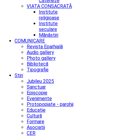
Cateheze
VIAȚA CONSACRATĂ
Institute
religioase
Institute
seculare
Mănăstiri
COMUNICARE
Revista Eparhială
Audio gallery
Photo gallery
Bibliotecă
Tipografie
Stiri
Jubileu 2025
Sanctuar
Episcopie
Evenimente
Protopopiate - parohii
Educatie
Cultură
Formare
Asociatii
CER