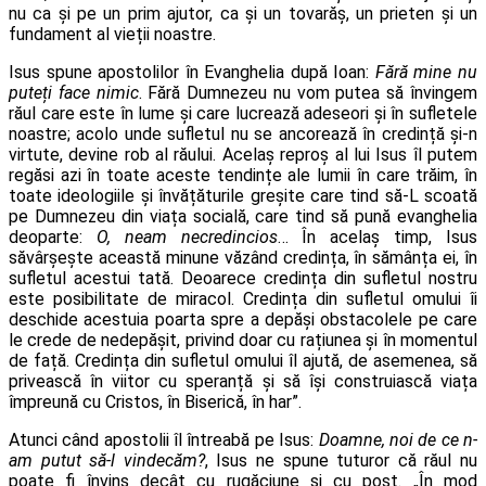
nu ca și pe un prim ajutor, ca și un tovarăș, un prieten și un
fundament al vieții noastre.
Isus spune apostolilor în Evanghelia după Ioan:
Fără mine nu
puteți face nimic
. Fără Dumnezeu nu vom putea să învingem
răul care este în lume și care lucrează adeseori și în sufletele
noastre; acolo unde sufletul nu se ancorează în credință și-n
virtute, devine rob al răului. Acelaș reproș al lui Isus îl putem
regăsi azi în toate aceste tendințe ale lumii în care trăim, în
toate ideologiile și învățăturile greșite care tind să-L scoată
pe Dumnezeu din viața socială, care tind să pună evanghelia
deoparte:
O, neam necredincios
… În acelaș timp, Isus
săvârșește această minune văzând credința, în sămânța ei, în
sufletul acestui tată. Deoarece credința din sufletul nostru
este posibilitate de miracol. Credința din sufletul omului îi
deschide acestuia poarta spre a depăși obstacolele pe care
le crede de nedepășit, privind doar cu rațiunea și în momentul
de față. Credința din sufletul omului îl ajută, de asemenea, să
privească în viitor cu speranță și să își construiască viața
împreună cu Cristos, în Biserică, în har”.
Atunci când apostolii îl întreabă pe Isus:
Doamne, noi de ce n-
am putut să-l vindecăm?
, Isus ne spune tuturor că răul nu
poate fi învins decât cu rugăciune și cu post. „În mod