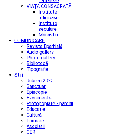
Cateheze
VIAȚA CONSACRATĂ
Institute
religioase
Institute
seculare
Mănăstiri
COMUNICARE
Revista Eparhială
Audio gallery
Photo gallery
Bibliotecă
Tipografie
Stiri
Jubileu 2025
Sanctuar
Episcopie
Evenimente
Protopopiate - parohii
Educatie
Cultură
Formare
Asociatii
CER