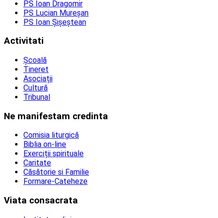
PS Ioan Dragomir
PS Lucian Mureșan
PS Ioan Șișeștean
Activitati
Școală
Tineret
Asociații
Cultură
Tribunal
Ne manifestam credinta
Comisia liturgică
Biblia on-line
Exerciții spirituale
Caritate
Căsătorie si Familie
Formare-Cateheze
Viata consacrata