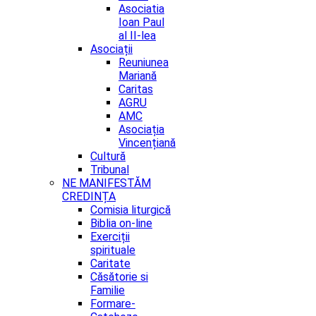
Asociatia
Ioan Paul
al II-lea
Asociații
Reuniunea
Mariană
Caritas
AGRU
AMC
Asociația
Vincențiană
Cultură
Tribunal
NE MANIFESTĂM
CREDINȚA
Comisia liturgică
Biblia on-line
Exerciții
spirituale
Caritate
Căsătorie si
Familie
Formare-