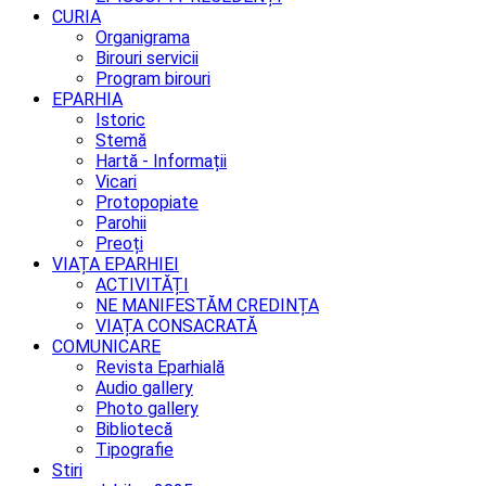
CURIA
Organigrama
Birouri servicii
Program birouri
EPARHIA
Istoric
Stemă
Hartă - Informații
Vicari
Protopopiate
Parohii
Preoți
VIAȚA EPARHIEI
ACTIVITĂȚI
NE MANIFESTĂM CREDINȚA
VIAȚA CONSACRATĂ
COMUNICARE
Revista Eparhială
Audio gallery
Photo gallery
Bibliotecă
Tipografie
Stiri