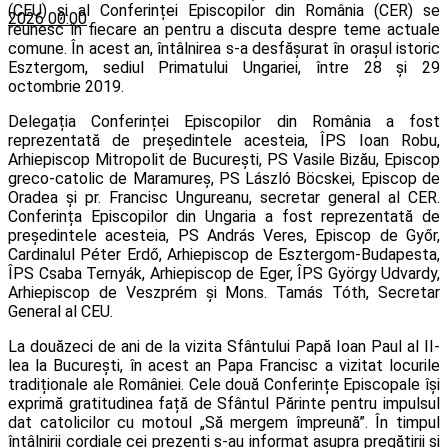
(CEU) și al Conferinței Episcopilor din România (CER) se
2026 00:00
reunesc în fiecare an pentru a discuta despre teme actuale
comune. În acest an, întâlnirea s-a desfășurat în orașul istoric
Esztergom, sediul Primatului Ungariei, între 28 și 29
octombrie 2019.
Delegația Conferinței Episcopilor din România a fost
reprezentată de președintele acesteia, ÎPS Ioan Robu,
Arhiepiscop Mitropolit de București, PS Vasile Bizău, Episcop
greco-catolic de Maramureș, PS László Böcskei, Episcop de
Oradea și pr. Francisc Ungureanu, secretar general al CER.
Conferința Episcopilor din Ungaria a fost reprezentată de
președintele acesteia, PS András Veres, Episcop de Győr,
Cardinalul Péter Erdő, Arhiepiscop de Esztergom-Budapesta,
ÎPS Csaba Ternyák, Arhiepiscop de Eger, ÎPS György Udvardy,
Arhiepiscop de Veszprém și Mons. Tamás Tóth, Secretar
General al CEU.
La douăzeci de ani de la vizita Sfântului Papă Ioan Paul al II-
lea la București, în acest an Papa Francisc a vizitat locurile
tradiționale ale României. Cele două Conferințe Episcopale își
exprimă gratitudinea față de Sfântul Părinte pentru impulsul
dat catolicilor cu motoul „Să mergem împreună”. În timpul
întâlnirii cordiale cei prezenți s-au informat asupra pregătirii și