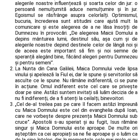
alegerile noastre influențează și soarta celor din jur: o
persoană nemulțumită aduce nemulțumire și în jur.
Egoismul se răsfrânge asupra celorlalți. Optimismul,
bucuria, încrederea sunt atitudini care ajută mult la
comunicare și este alegerea de a ne lăsa însoțiți de
Dumnezeu în provocări. „De alegerea Maicii Domului a
depins mântuirea lumii, destinul său, așa cum și de
alegerile noastre depind destinele celor de lângă noi și
de aceea este important să fim și noi semne de
speranță alegând bine, făcând alegeri pentru Dumnezeu
și pentru semeni”.
La Nunta din Cana Galileii, Maica Domnului vede lipsa
vinului și apelează la Fiul ei, dar le spune și servitorilor să
asculte ce le spune. Nu rămâne indiferentă, ci se pune
în acțiune. Omul indiferent este cel care se privește
doar pe sine. Astăzi suntem invitați să luăm decizia de a
nu fi indiferenți, de a fi atenți la ceilalți, binevoitori.
„Cel de-al treilea pas pe care îl facem astăzi împreună
cu Maica Domnului este cel din evanghelia după Ioan,
care ne vorbește despre prezența Maicii Domnului sub
cruce”. Apostolii s-au speriat și au fugit, Isus rămâne
singur și Maica Domnului este aproape. De multe ori
așteptăm ca cei apropiați sa ne fie aproape și o luăm ca
de la sine înțeles, dar în momentele cele mai grele ei nu