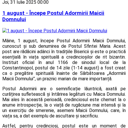
Joi, 31 Iulie 2025 00:00
1 august - Începe Postul Adormirii Maicii
Domnului
Mâine, 1 august, începe Postul Adormirii Maicii Domnului,
cunoscut și sub denumirea de Postul Sfintei Maria. Acest
post are rădăcini adânci în tradițiile Bisericii și este o practică
esențială în viața spirituală a credincioșilor de rit bizantin.
Instituit oficial în anul 1166 de sinodul local de la
Constantinopol, postul de 14 zile (1-14 august) a fost creat
ca o pregătire spirituală înainte de Sărbătoarea „Adormirii
Maicii Domnului”, un praznic marian de mare importanță.
Postul Adormirii are o semnificație lăuntrică, axată pe
curățirea sufletească și întărirea legăturii cu Maica Domnului.
Mai ales în această perioadă, credinciosul este chemat la o
anume introspecție, la o viață de rugăciune mai intensă și la
un exercițiu de smerenie, asemeni Maicii Domnului, care, în
viața sa, a dat exemplu de ascultare și sacrificiu.
Astfel, pentru credincioși, postul este un moment de