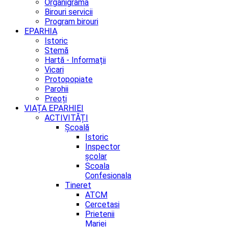
Organigrama
Birouri servicii
Program birouri
EPARHIA
Istoric
Stemă
Hartă - Informații
Vicari
Protopopiate
Parohii
Preoți
VIAȚA EPARHIEI
ACTIVITĂȚI
Școală
Istoric
Inspector
școlar
Scoala
Confesionala
Tineret
ATCM
Cercetasi
Prietenii
Mariei