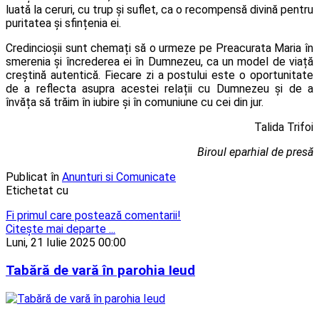
luată la ceruri, cu trup și suflet, ca o recompensă divină pentru
puritatea și sfințenia ei.
Credincioșii sunt chemați să o urmeze pe Preacurata Maria în
smerenia și încrederea ei în Dumnezeu, ca un model de viață
creștină autentică. Fiecare zi a postului este o oportunitate
de a reflecta asupra acestei relații cu Dumnezeu și de a
învăța să trăim în iubire și în comuniune cu cei din jur.
Talida Trifoi
Biroul eparhial de presă
Publicat în
Anunturi si Comunicate
Etichetat cu
Fi primul care postează comentarii!
Citeşte mai departe ...
Luni, 21 Iulie 2025 00:00
Tabără de vară în parohia Ieud