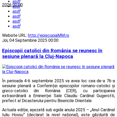
asdf
2026 00:00
asdf
asdf
asdf
asdf
asdf
Website URL:
http://episcopiaMM.ro
Joi, 04 Septembrie 2025 00:00
Episcopii catolici din România se reunesc în
sesiune plenară la Cluj-Napoca
În perioada 4-6 septembrie 2025 va avea loc cea de-a 76-a
sesiune plenară a Conferinței episcopilor romano-catolici și
greco-catolici din România (CER), cu participarea
extraordinară a Eminenței Sale Claudiu Cardinal Gugerotti,
prefect al Dicasterului pentru Bisericile Orientale.
Actuala ediție, așezată sub egida anului 2025 – „Anul Cardinal
Iuliu Hossu” (declarat la nivel național), este găzduită de