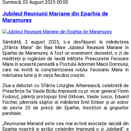
Duminică, 03 August 2025 00:00
Jubileul Reuniunii Mariane din Eparhia de
Maramureș
Sâmbătă, 2 august 2025, s-a desfășurat la mănăstirea
„Sfânta Maria” din Baia Mare Jubileul Reuniunii Mariane în
Eparhia de Maramureș. A fost un eveniment deosebit, o zi de
meditații și rugăciuni de laudă înălțate Preacuratei Fecioare
Maria în această perioadă a Postului Adormirii Maicii Domnului,
care ne invită la conștientizarea rolului Fecioarei Maria în
mântuirea lumii și în viața fiecărui creștin.
Ziua a debutat cu Sfânta Liturghie Arhierească, celebrată de
Preasfinția Sa Vasile Bizău împreună cu pr. vicar general Florin
Fodoruț, părinții protopopi Emil Gîrboan, Vasile Iusco, Eduard
Fischer, părintele slujitor al mănăstirii Emil Ember și un sobor
de peste 20 de preoți din Eparhie, însoțitori ai grupurilor
parohiale.
„
Reuniunea Mariană
este cea mai activă asociație laicală din
Eparhia noastră și astăzi celebrăm împreună o zi Jubiliară”, a