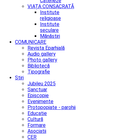
Cateheze
VIAȚA CONSACRATĂ
Institute
religioase
Institute
seculare
Mănăstiri
COMUNICARE
Revista Eparhială
Audio gallery
Photo gallery
Bibliotecă
Tipografie
Stiri
Jubileu 2025
Sanctuar
Episcopie
Evenimente
Protopopiate - parohii
Educatie
Cultură
Formare
Asociatii
CER