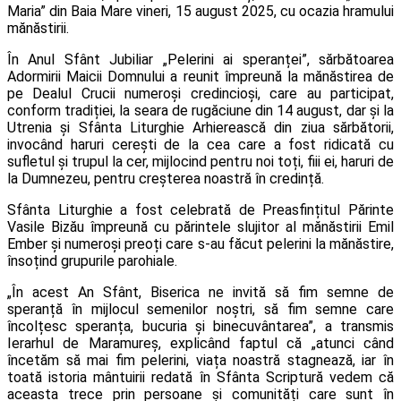
Maria” din Baia Mare vineri, 15 august 2025, cu ocazia hramului
mănăstirii.
În Anul Sfânt Jubiliar „Pelerini ai speranței”, sărbătoarea
Adormirii Maicii Domnului a reunit împreună la mănăstirea de
pe Dealul Crucii numeroși credincioși, care au participat,
conform tradiției, la seara de rugăciune din 14 august, dar și la
Utrenia și Sfânta Liturghie Arhierească din ziua sărbătorii,
invocând haruri cerești de la cea care a fost ridicată cu
sufletul și trupul la cer, mijlocind pentru noi toți, fiii ei, haruri de
la Dumnezeu, pentru creșterea noastră în credință.
Sfânta Liturghie a fost celebrată de Preasfințitul Părinte
Vasile Bizău împreună cu părintele slujitor al mănăstirii Emil
Ember și numeroși preoți care s-au făcut pelerini la mănăstire,
însoțind grupurile parohiale.
„În acest An Sfânt, Biserica ne invită să fim semne de
speranță în mijlocul semenilor noștri, să fim semne care
încolțesc speranța, bucuria și binecuvântarea”, a transmis
Ierarhul de Maramureș, explicând faptul că „atunci când
încetăm să mai fim pelerini, viața noastră stagnează, iar în
toată istoria mântuirii redată în Sfânta Scriptură vedem că
aceasta trece prin persoane și comunități care sunt în