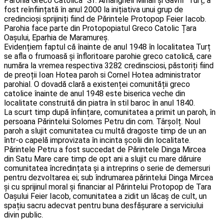
Parohia Greco Catolica “Sf. Arhangheli Mihail și Gavril” Turț, a
fost reînființată în anul 2000 la inițiativa unui grup de
credincioși sprijiniți fiind de Părintele Protopop Feier Iacob.
Parohia face parte din Protopopiatul Greco Catolic Țara
Oașului, Eparhia de Maramureș.
Evidențiem faptul că înainte de anul 1948 în localitatea Turț
se afla o frumoasă și înfloritoare parohie greco catolică, care
număra la vremea respectiva 3282 credinsciosi, păstoriți fiind
de preoții Ioan Hotea paroh si Cornel Hotea administrator
parohial. O dovadă clară a existenței comunității greco
catolice înainte de anul 1948 este biserica veche din
localitate construită din piatra în stil baroc în anul 1840.
La scurt timp după înființare, comunitatea a primit un paroh, în
persoana Părintelui Solomes Petru din com. Târșolț. Noul
paroh a slujit comunitatea cu multă dragoste timp de un an
într-o capelă improvizata în incinta școlii din localitate.
Părintele Petru a fost succedat de Părintele Dinga Mircea
din Satu Mare care timp de opt ani a slujit cu mare dăruire
comunitatea încredințata și a intreprins o serie de demersuri
pentru dezvoltarea ei; sub îndrumarea părintelui Dinga Mircea
și cu sprijinul moral și financiar al Părintelui Protopop de Tara
Oașului Feier Iacob, comunitatea a zidit un lăcaș de cult, un
spațiu sacru adecvat pentru buna desfășurare a serviciului
divin public.