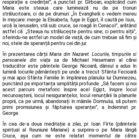
respirație a credinței”, a punctat pr. Gîrboan, explicând cum
Maria este steaua care luminează nu de pe tronuri
strălucitoare, ci de pe drumuri: „În Evanghelii o vedem mereu
în mișcare: merge la Elisabeta, fuge în Egipt, îl caută pe Isus,
urcă la Ierusalim, stă sub cruce, se roagă în Cenacol”, arătând
astfel că „Steaua nu strălucește pentru sine, ci pentru alții”,
oferindu-ne astfel un model de viață, de cum trebuie să fim și
noi, stele de speranță pentru cei din jur.
În prezentarea cărții
Maria din Nazaret. Locurile, timpurile si
persoanele din viața sa
de Michael Hesemann al cărei
traducător este părintele George Nicoară, dânsul a adus în
lumină locurile pământești pe unde a trecut Sfânta Fecioară
și mai apoi Sfânta Familie în împlinirea planului lui Dumnezeu,
punctând pe importanța simplității profunde. „Să facem și noi
acest parcurs metaforic înspre acel Egipt, înspre locul
necunoașterii, locul nesiguranțelor, locul renunțării la planurile
proprii, ca pe urmă, abandonați în mâinile Domnului, să putem
primi promisiunea și făptuirea speranței”, a îndemnat pr.
George.
În cea de-a doua meditație a zilei, pr. Ioan Fîrte (părintele
spiritual al Reuniunii Mariane) a surprins-o pe Maria lângă
Cruce, așa cum ne este relatat momentul de către