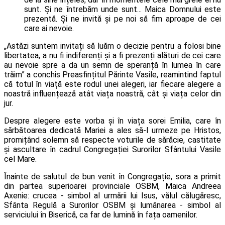
sunt. Și ne întrebăm unde sunt... Maica Domnului este
prezentă. Și ne invită și pe noi să fim aproape de cei
care ai nevoie.
„Astăzi suntem invitați să luăm o decizie pentru a folosi bine
libertatea, a nu fi indiferenți și a fi prezenți alături de cei care
au nevoie spre a da un semn de speranță în lumea în care
trăim” a conchis Preasfințitul Părinte Vasile, reamintind faptul
că totul în viață este rodul unei alegeri, iar fiecare alegere a
noastră influențează atât viața noastră, cât și viața celor din
jur.
Despre alegere este vorba și în viața sorei Emilia, care în
sărbătoarea dedicată Mariei a ales să-l urmeze pe Hristos,
promițând solemn să respecte voturile de sărăcie, castitate
și ascultare în cadrul Congregației Surorilor Sfântului Vasile
cel Mare.
Înainte de salutul de bun venit în Congregație, sora a primit
din partea superioarei provinciale OSBM, Maica Andreea
Axenie: crucea - simbol al urmării lui Isus, vălul călugăresc,
Sfânta Regulă a Surorilor OSBM și lumânarea - simbol al
serviciului în Biserică, ca far de lumină în fața oamenilor.