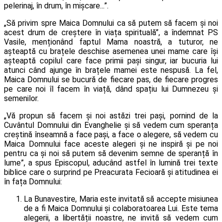
pelerinaj, în drum, în mișcare...”.
„Să privim spre Maica Domnului ca să putem să facem și noi
acest drum de creștere în viața spirituală”, a îndemnat PS
Vasile, menționând faptul Mama noastră, a tuturor, ne
așteaptă cu brațele deschise asemenea unei mame care își
așteaptă copilul care face primii pași singur, iar bucuria lui
atunci când ajunge în brațele mamei este nespusă. La fel,
Maica Domnului se bucură de fiecare pas, de fiecare progres
pe care noi îl facem în viață, dând spațiu lui Dumnezeu și
semenilor.
„Vă propun să facem și noi astăzi trei pași, pornind de la
Cuvântul Domnului din Evanghelie și să vedem cum speranța
creștină înseamnă a face pași, a face o alegere, să vedem cu
Maica Domnului face aceste alegeri și ne inspiră și pe noi
pentru ca și noi să putem să devenim semne de speranță în
lume”, a spus Episcopul, aducând astfel în lumină trei texte
biblice care o surprind pe Preacurata Fecioară și atitudinea ei
în fața Domnului:
La Bunavestire, Maria este invitată să accepte misiunea
de a fi Maica Domnului și colaboratoarea Lui. Este tema
alegerii, a libertății noastre, ne invită să vedem cum