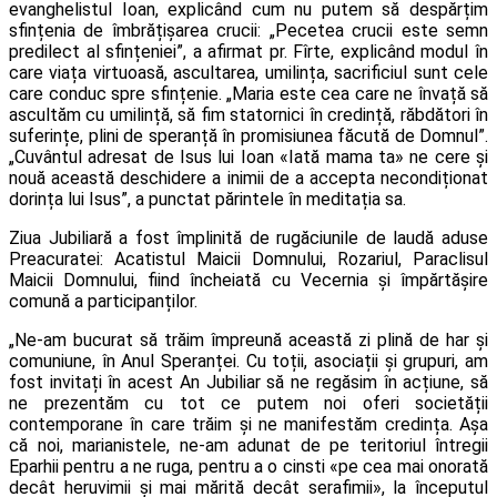
evanghelistul Ioan, explicând cum nu putem să despărțim
sfințenia de îmbrățișarea crucii: „Pecetea crucii este semn
predilect al sfințeniei”, a afirmat pr. Fîrte, explicând modul în
care viața virtuoasă, ascultarea, umilința, sacrificiul sunt cele
care conduc spre sfințenie. „Maria este cea care ne învață să
ascultăm cu umilință, să fim statornici în credință, răbdători în
suferințe, plini de speranță în promisiunea făcută de Domnul”.
„Cuvântul adresat de Isus lui Ioan «Iată mama ta» ne cere și
nouă această deschidere a inimii de a accepta necondiționat
dorința lui Isus”, a punctat părintele în meditația sa.
Ziua Jubiliară a fost împlinită de rugăciunile de laudă aduse
Preacuratei: Acatistul Maicii Domnului, Rozariul, Paraclisul
Maicii Domnului, fiind încheiată cu Vecernia și împărtășire
comună a participanților.
„Ne-am bucurat să trăim împreună această zi plină de har și
comuniune, în Anul Speranței. Cu toții, asociații și grupuri, am
fost invitați în acest An Jubiliar să ne regăsim în acțiune, să
ne prezentăm cu tot ce putem noi oferi societății
contemporane în care trăim și ne manifestăm credința. Așa
că noi, marianistele, ne-am adunat de pe teritoriul întregii
Eparhii pentru a ne ruga, pentru a o cinsti «pe cea mai onorată
decât heruvimii și mai mărită decât serafimii», la începutul