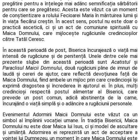
pregătire pentru a înțelege mai adânc semnificația sărbătorii
pentru care se pregătesc. Acesta este văzut ca un moment
de conștientizare a rolului Fecioarei Maria în mântuirea lumii și
în viața fiecărui creștin. În acest sens, postul nu este doar o
practică ascetică, ci și un act de comuniune spirituală cu
Maica Domnului, care mijlocește rugăciunile credincioșilor
către Tatăl Ceresc.
În această perioadă de post, Biserica încurajează o viață mai
intensă de rugăciune și de penitență. Unele dintre cele mai
prezente slujbe din această perioadă sunt
Acatistul
și
Paraclisul Maicii Domnului
, două rugăciuni pline de imnuri de
laudă și cereri de ajutor, care reflectă devoțiunea față de
Maica Domnului, fiind ambele un mijloc prin care credincioșii își
exprimă dragostea și încrederea în ajutorul ei. În plus, mulți
credincioși respectă postul alimentar al Bisericii, care
prevede un post comun, adică abstinența de la carne,
încurajând o viață simplă și o adâncire a rugăciunii personale.
Evenimentul Adormirii Maicii Domnului este văzut ca un
simbol al împlinirii vocației umane. În tradiția Bisericii, Maica
Domnului nu este doar Maica lui Isus, ci și model de ascultare
și umilință. Adormirea ei reprezintă un act de acceptare a
voinței lui Dumnezeu, un moment în care Maica Domnului este