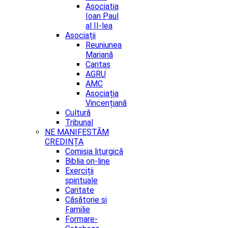
Asociatia
Ioan Paul
al II-lea
Asociații
Reuniunea
Mariană
Caritas
AGRU
AMC
Asociația
Vincențiană
Cultură
Tribunal
NE MANIFESTĂM
CREDINȚA
Comisia liturgică
Biblia on-line
Exerciții
spirituale
Caritate
Căsătorie si
Familie
Formare-