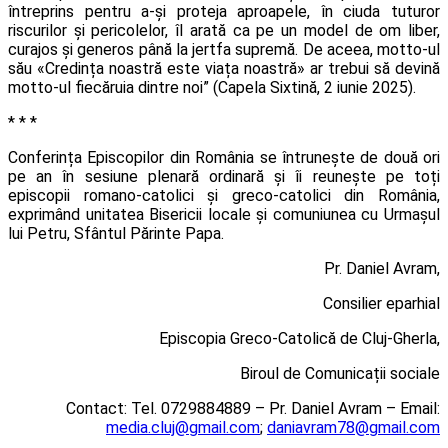
întreprins pentru a-și proteja aproapele, în ciuda tuturor
riscurilor și pericolelor, îl arată ca pe un model de om liber,
curajos și generos până la jertfa supremă. De aceea, motto-ul
său «Credința noastră este viața noastră» ar trebui să devină
motto-ul fiecăruia dintre noi” (Capela Sixtină, 2 iunie 2025).
* * *
Conferința Episcopilor din România se întrunește de două ori
pe an în sesiune plenară ordinară și îi reunește pe toți
episcopii romano-catolici și greco-catolici din România,
exprimând unitatea Bisericii locale și comuniunea cu Urmașul
lui Petru, Sfântul Părinte Papa.
Pr. Daniel Avram,
Consilier eparhial
Episcopia Greco-Catolică de Cluj-Gherla,
Biroul de Comunicații sociale
Contact: Tel. 0729884889 – Pr. Daniel Avram – Email:
media.cluj@gmail.com
;
daniavram78@gmail.com