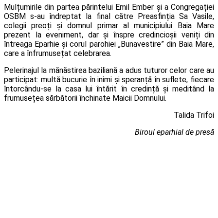
Mulțumirile din partea părintelui Emil Ember și a Congregației
OSBM s-au îndreptat la final către Preasfinția Sa Vasile,
colegii preoți și domnul primar al municipiului Baia Mare
prezent la eveniment, dar și înspre credincioșii veniți din
întreaga Eparhie și corul parohiei „Bunavestire” din Baia Mare,
care a înfrumusețat celebrarea.
Pelerinajul la mănăstirea baziliană a adus tuturor celor care au
participat: multă bucurie în inimi și speranță în suflete, fiecare
întorcându-se la casa lui întărit în credință și meditând la
frumusețea sărbătorii închinate Maicii Domnului.
Talida Trifoi
Biroul eparhial de presă