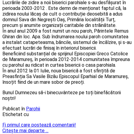
Lucrările de zidire a noii biserici parohiale s-au desfășurat în
perioada 2003-2012 . Este demn de menționat faptul că, la
zidirea noului lăcaș de cult o contribuție deosebită a adus
domnul Sava din Negrești Oaș, Primăria localității Turț,
precum și anumite organizații caritabile din străinătate.
În anul anul 2009 a fost numit un nou paroh, Părintele Remus
Ghiran din loc. Apa. Sub îndrumarea noului paroh comunitatea
a instalat catapeteasma, băncile, sistemul de încălzire, și s-au
efectuat lucrări de finisaj în interiorul bisericii.
Beneficiind substanțial de sprijinul Episcopiei Greco Catolice
de Maramureș, în perioada 2012-2014 comunitatea împreuna
cu parohul au ridicat in curtea bisericii o casa parohiala.
În anul 2012 la 01 Iulie, noua biserică a fost sfințită de
Preasfinția Sa Vasile Bizău Episcopul Eparhial de Maramureș,
însoțit fiind de un mare sobor de preoți.
Bunul Dumnezeu să-i binecuvânteze pe toți binefăcătorii
noștri!
Publicat în
Parohii
Etichetat cu
Fi primul care postează comentarii!
Citeşte mai departe ...