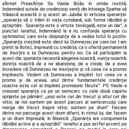
afirmat Preasfinția Sa Vasile Bizău în omilia rostită,
îndemnând sutele de credincioși veniți din întreaga Eparhie să
trăiască această zi și acest an Jubiliar în virtutea speranței:
„speranța să o trăim în viața cotidiană, sub forma răbdării și
așteptării... Speranța este o virtute teologală, este un dar”, a
punctat Ierarhul, îndemnând la a nu confunda speranța cu
optimismul, care este obișnuința de a vedea totul în pozitiv.
„Speranța creștină este darul lui Dumnezeu pe care noi l-am
primit la Botez, împreună cu credința, ca o ofertă permanentă
de însoțire a lui Dumnezeu pentru noi. Ca să participăm la
acest dar, speranța necesită alegerea noastră, voința noastră,
dorința noastră de a ne abandona, de a crede, de a avea
încredere că Dumnezeu ne însoțește și că ceea ce a promis
împlinește. Vedem că Dumnezeu a împlinit tot ceea ce a
promis și de aceea, unul dintre fundamentele credinței
noastre este cel al împlinirii promisiunii făcute”. PS Vasile a
creionat speranța ca pe un semicerc cu cele două capete
sprijinite pe pământ: „unul este cel din trecut și altul cel din
viitor, iar noi suntem pe acest parcurs al semicercului care
merge din trecut înspre viitor, suntem pe drum”. Fiecare
dintre noi parcurge acest drum diferit, în ritmul lui, dar facem
și un drum împreună, în Biserică. „Speranța are componenta
răbdării active și a așteptării”. Ierarhul a pus astfel accent pe