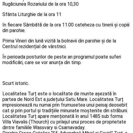
Rugăciunea Rozariului de la ora 10,30
Sfânta Liturghie de la ora 11
In fiecare Sâmbătă de la ora 11:00 cateheza cu tinerii și copiii
din parohie.
Prima Vineri din lună vizită la bolnavii din parohie și de la
Centrul rezidențial de vârstnici.
În perioada posturilor de peste an programul poate suferi
modificări, care se vor anunța din timp.
Scurt istoric.
Localitatea Turț este o localitate de munte așezată în
partea de Nord Est a județului Satu Mare. Localitatea Turț
impresionează nu numai prin frumusetea unui peisaj deosebit
cat și prin portul și tradițiile minunate moștenite din străbuni.
Localitatea Turț apare menționată în anul 1485 sub forma
Villa Viavalis (Thourch) cu prilejul unui proces de proprietate
dintre familiile Wassvary si Csarnavaday.