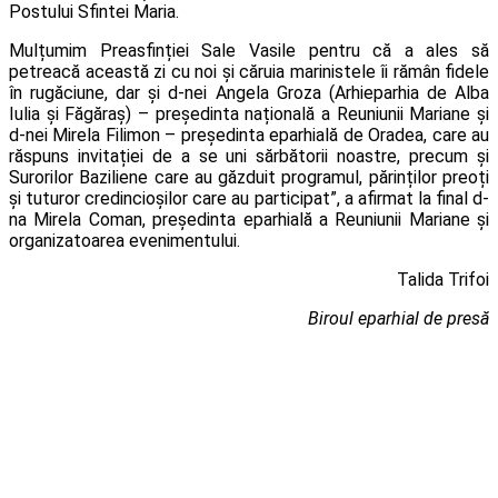
Postului Sfintei Maria.
Mulțumim Preasfinției Sale Vasile pentru că a ales să
petreacă această zi cu noi și căruia marinistele îi rămân fidele
în rugăciune, dar și d-nei Angela Groza (Arhieparhia de Alba
Iulia și Făgăraș) – președinta națională a Reuniunii Mariane și
d-nei Mirela Filimon – președinta eparhială de Oradea, care au
răspuns invitației de a se uni sărbătorii noastre, precum și
Surorilor Baziliene care au găzduit programul, părinților preoți
și tuturor credincioșilor care au participat”, a afirmat la final d-
na Mirela Coman, președinta eparhială a Reuniunii Mariane și
organizatoarea evenimentului.
Talida Trifoi
Biroul eparhial de presă