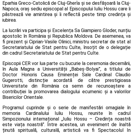
Eparhia Greco-Catolică de Cluj-Gherla și se desfășoară la Cluj-
Napoca, oraș sediu episcopal al Episcopului Iuliu Hossu care îi
păstrează vie amintirea și îi reflectă peste timp credința și
iubirea.
La lucrări va participa şi Excelența Sa Giampiero Gloder, nunțiu
apostolic în România și Republica Moldova. De asemenea, va
fi prezent și Ciprian-Vasile Olinici, ministru secretar de stat al
Secretariatului de Stat pentru Culte, însoțit de o delegație
din cadrul Secretariatului de Stat pentru Culte.
Episcopii CER vor lua parte cu bucurie la ceremonia decernării,
în Aula Magna a Universității „Babeș-Bolyai”, a titlului de
Doctor Honoris Causa Eminenței Sale Cardinal Claudio
Gugerotti, distincție acordată de către prestigioasa
Universitate din România ca semn de recunoaștere a
contribuției la promovarea dialogului ecumenic și a valorilor
Bisericilor Orientale.
Programul cuprinde și o serie de manifestări omagiale în
memoria Cardinalului Iuliu Hossu, reunite în cadrul
Simpozionului internațional „Iuliu Hossu – Credința noastră
este viața noastră”. Între acestea, un eveniment de înaltă
ținută spirituală, culturală, artistică va fi Spectacolul In