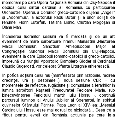
memoriam pe care Opera Națională Română din Cluj-Napoca îl
dedică celui dintâi cardinal al României, cu participarea
Orchestrei Operei, a Corurilor greco-catolice clujene „Angeli”
și „Adoremus”, a actorului Radu Botar și a unor soliști de
renume: Florin Estefan, Tatiana Lisnic, Cristian Mogoșan și
Diana Man.
Încheierea lucrărilor sesiunii va fi marcată și de un alt
eveniment de mare sărbătoare: hramul Mănăstirii „Nașterea
Maicii Domnului”, Sanctuar Arhiepiscopal Major al
Congregației Surorilor Maicii Domnului din Cluj-Napoca,
eveniment la care Episcopii romano-catolici și greco-catolici,
împreună cu Nunțiul Apostolic Giampiero Gloder și Cardinalul
Claudio Gugerotti, vor celebra Sfânta Liturghie arhierească.
În pofida acțiunii celui rău (manifestată prin războaie, răcirea
credinței, ură și dezbinare…), noua sesiune CER – cu
momentele de reflecție, rugăciune și comuniune a Ierarhilor în
lumina sărbătorii Nașterii Preacuratei Fecioare Maria, sub
binecuvântarea Fericitului martir Iuliu Hossu -, continuă
parcursul luminos al Anului Jubiliar al Speranței, în spiritul
cuvintelor Sfântului Părinte, Papa Leon al XIV-lea: „Mesajul
Cardinalului Hossu este mai actual ca niciodată…. Ceea ce a
făcut pentru evreii din România, acțiunile pe care le-a