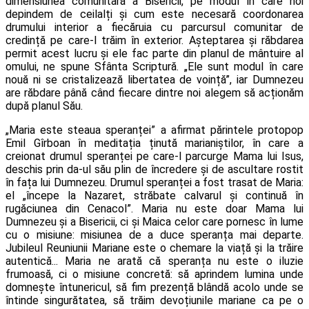
dimensiunea comunitară a Bisericii, pe modul în care noi
depindem de ceilalți și cum este necesară coordonarea
drumului interior a fiecăruia cu parcursul comunitar de
credință pe care-l trăim în exterior. Așteptarea și răbdarea
permit acest lucru și ele fac parte din planul de mântuire al
omului, ne spune Sfânta Scriptură. „Ele sunt modul în care
nouă ni se cristalizează libertatea de voință”, iar Dumnezeu
are răbdare până când fiecare dintre noi alegem să acționăm
după planul Său.
„Maria este steaua speranței” a afirmat părintele protopop
Emil Gîrboan în meditația ținută marianiștilor, în care a
creionat drumul speranței pe care-l parcurge Mama lui Isus,
deschis prin da-ul său plin de încredere și de ascultare rostit
în fața lui Dumnezeu. Drumul speranței a fost trasat de Maria:
el „începe la Nazaret, străbate calvarul și continuă în
rugăciunea din Cenacol”. Maria nu este doar Mama lui
Dumnezeu și a Bisericii, ci și Maica celor care pornesc în lume
cu o misiune: misiunea de a duce speranța mai departe.
Jubileul Reuniunii Mariane este o chemare la viață și la trăire
autentică... Maria ne arată că speranța nu este o iluzie
frumoasă, ci o misiune concretă: să aprindem lumina unde
domnește întunericul, să fim prezență blândă acolo unde se
întinde singurătatea, să trăim devoțiunile mariane ca pe o